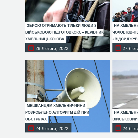
ЗБРОЮ ОТРИМАЮТЬ ТІЛЬКИ ЛЮДИ З
НА ХМЕЛЬНИ
ВІЙСЬКОВОЮ ПІДГОТОВКОЮ, – КЕРІВНИК
ЧОЛОВІКІВ-П
ХМЕЛЬНИЦЬКОЇ ОВА
«ВІДСИДЖУВ
28 Лютого, 2022
27 Люто
МЕШКАНЦЯМ ХМЕЛЬНИЧЧИНИ:
РОЗРОБЛЕНО АЛГОРИТМ ДІЙ ПРИ
НА ХМЕЛЬНИ
ОБСТРІЛАХ
ВІЙСЬКОВИЙ
24 Лютого, 2022
24 Люто