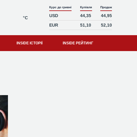
Курс до гривні
Купівля
Продаж
USD
44,35
44,95
°C
EUR
51,10
52,10
INSIDE ІСТОРІЇ
INSIDE РЕЙТИНГ