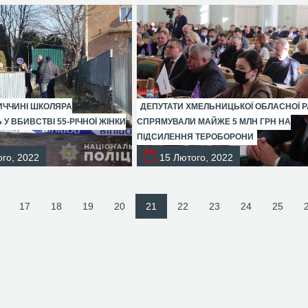
ИЧЧИНІ ШКОЛЯРА
ДЕПУТАТИ ХМЕЛЬНИЦЬКОЇ ОБЛАСНОЇ 
У ВБИВСТВІ 55-РІЧНОЇ ЖІНКИ
СПРЯМУВАЛИ МАЙЖЕ 5 МЛН ГРН НА
ПІДСИЛЕННЯ ТЕРОБОРОНИ
го, 2022
15 Лютого, 2022
17
18
19
20
21
22
23
24
25