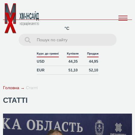
°C
Курс до гривні
Купівля
Продаж
USD
44,35
44,95
EUR
51,10
52,10
Головна
→
Статті
СТАТТІ