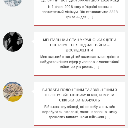
ЩО ЗМІНИТЬСЯ ДЛЯ УКРАЇНЦІВ У 2026 РОЦІ
Із 1 січня 2026 року в Україні зростає
прожитковий мінімум. Він становитиме 3328
гривень для […]
МЕНТАЛЬНИЙ СТАН УКРАЇНСЬКИХ ДІТЕЙ
ПОГІРШУЄТЬСЯ ПІД ЧАС ВІЙНИ –
ДОСЛІДЖЕННЯ
Ментальний стан дітей залишається однією з
найуразливіших сфер у час повномасштабної
війни. За рік рівень […]
ВИПЛАТИ ПОЛОНЕНИМ ТА ЗВІЛЬНЕНИМ З
ПОЛОНУ ВІЙСЬКОВИМ: КОЛИ, КОМУ ТА
СКІЛЬКИ ВИПЛАЧУЮТЬ
Військовослужбовці, які перебувають або
перебували в полоні, мають право на низку
грошових виплат. Поки військові […]