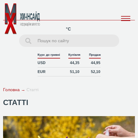
°C
Курс до гривні
Купівля
Продаж
USD
44,35
44,95
EUR
51,10
52,10
Головна
→
Статті
СТАТТІ