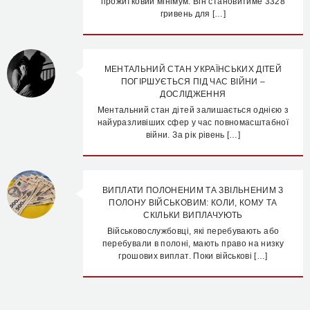
прожитковий мінімум. Він становитиме 3328
гривень для […]
МЕНТАЛЬНИЙ СТАН УКРАЇНСЬКИХ ДІТЕЙ
ПОГІРШУЄТЬСЯ ПІД ЧАС ВІЙНИ –
ДОСЛІДЖЕННЯ
Ментальний стан дітей залишається однією з
найуразливіших сфер у час повномасштабної
війни. За рік рівень […]
ВИПЛАТИ ПОЛОНЕНИМ ТА ЗВІЛЬНЕНИМ З
ПОЛОНУ ВІЙСЬКОВИМ: КОЛИ, КОМУ ТА
СКІЛЬКИ ВИПЛАЧУЮТЬ
Військовослужбовці, які перебувають або
перебували в полоні, мають право на низку
грошових виплат. Поки військові […]