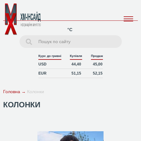
°C
Курс до гривні
Купівля
Продаж
USD
44,40
45,00
EUR
51,15
52,15
Головна
→
Колонки
КОЛОНКИ