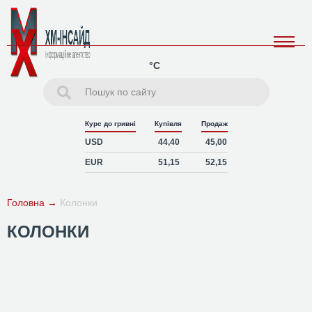
°C
Курс до гривні
Купівля
Продаж
USD
44,40
45,00
EUR
51,15
52,15
Головна
→
Колонки
КОЛОНКИ