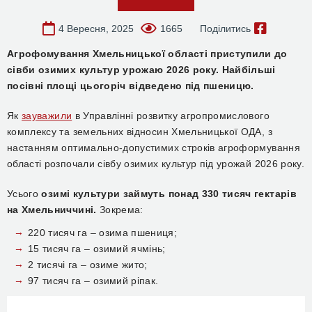
4 Вересня, 2025
1665
Поділитись
Агрофомування Хмельницької області приступили до
сівби озимих культур урожаю 2026 року. Найбільші
посівні площі цьогоріч відведено під пшеницю.
Як
зауважили
в Управлінні розвитку агропромислового
комплексу та земельних відносин Хмельницької ОДА, з
настанням оптимально-допустимих строків агроформування
області розпочали сівбу озимих культур під урожай 2026 року.
Усього
озимі культури займуть понад 330 тисяч гектарів
на Хмельниччині.
Зокрема:
220 тисяч га – озима пшениця;
15 тисяч га – озимий ячмінь;
2 тисячі га – озиме жито;
97 тисяч га – озимий ріпак.