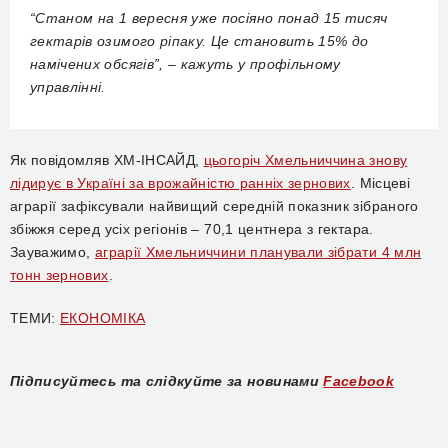
“Станом на 1 вересня уже посіяно понад 15 тисяч
гектарів озимого ріпаку. Це становить 15% до
намічених обсягів”, – кажуть у профільному
управлінні.
Як повідомляв ХМ-ІНСАЙД,
цьогоріч Хмельниччина знову
лідирує в Україні за врожайністю ранніх зернових
. Місцеві
аграрії
зафіксували найвищий середній показник зібраного
збіжжя серед усіх регіонів – 70,1 центнера з гектара.
Зауважимо,
аграрії Хмельниччини планували зібрати 4 млн
тонн зернових
.
ТЕМИ:
ЕКОНОМІКА
Підписуйтесь та слідкуйте за новинами
Facebook