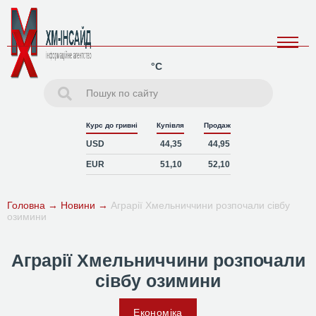
°C
Курс до гривні
Купівля
Продаж
USD
44,35
44,95
EUR
51,10
52,10
Головна
→
Новини
→
Аграрії Хмельниччини розпочали сівбу
озимини
Аграрії Хмельниччини розпочали
сівбу озимини
Економіка