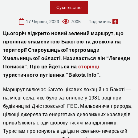
Суспільство
17 Червня, 2023
7005
Поділитись
Цьогоріч відкрито новий зелений маршрут,
що
пролягає
знаменитою
Бакотою та довкола
на
території Староушицької тергромади
Хмельницької області. Називається він “Легенди
Пониззя”.
Про це йдеться на
сторінці
туристичного путівника “
Bakota Info”.
Маршрут
включає багато цікавих локацій на Бакоті —
на місці села, яке було затоплене у 1981 році при
будівництві Дністровської ГЕС. Мальовнича природа,
цілющі джерела та енергетика
дивовижних краєвидів
приваблюють сюди щороку тисяч
і
мандрівників.
Туристам пропонують відвідати
скельно-печерський