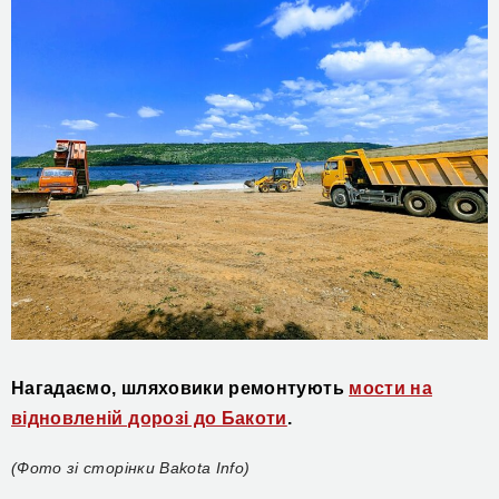
Нагадаємо,
шляховики ремонтують
мости на
відновленій дорозі до Бакоти
.
(Фото зі сторінки Bakota Info)