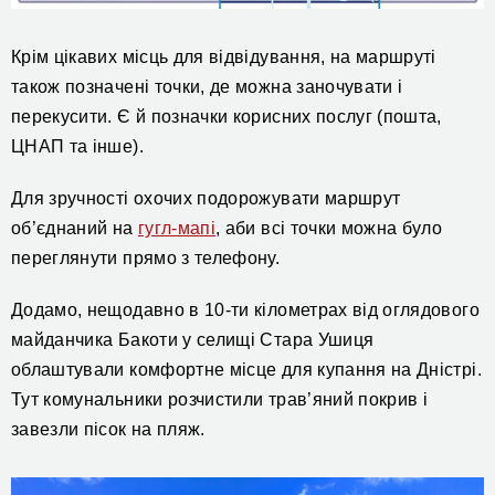
Крім цікавих місць для відвідування, на маршруті
також позначені точки, де можна заночувати
і
перекусити. Є й позначки корисних послуг
(пошта,
ЦНАП та інше).
Для зручності охочих подорожувати
маршрут
об’єднаний на
гугл-мапі
,
аби
всі точки
можна було
переглянути
прямо з телефону.
Додамо, нещодавно
в 10-ти кілометрах від оглядового
майданчика Бакоти
у селищі
Стар
а
Ушиц
я
облаштували
комфортне місце для купання на Дністрі.
Тут комунальники розчистили трав’яний покрив і
завезли пісок
на пляж
.