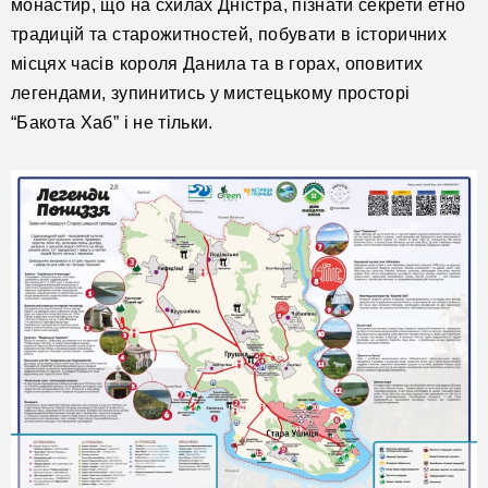
монастир, що на схилах Дністра, пізнати секрети етно
традицій та старожитностей, побувати в історичних
місцях часів короля Данила та в горах, оповитих
легендами, зупинитись у мистецькому просторі
“Бакота Хаб” і не тільки.