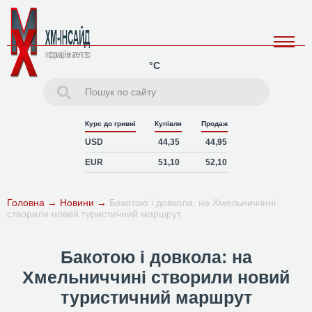
°C
Курс до гривні
Купівля
Продаж
USD
44,35
44,95
EUR
51,10
52,10
Головна
→
Новини
→
Бакотою і довкола: на Хмельниччині
створили новий туристичний маршрут
Бакотою і довкола: на
Хмельниччині створили новий
туристичний маршрут