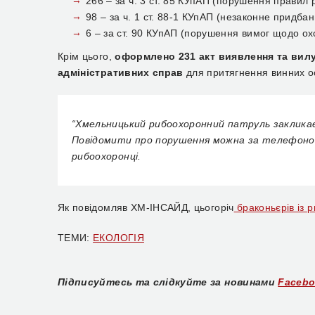
266 – за ч. 3 ст. 85 КУпАП (порушення правил 
98 – за ч. 1 ст. 88-1 КУпАП (незаконне придбан
6 – за ст. 90 КУпАП (порушення вимог щодо охо
Крім цього,
оформлено 231 акт виявлення та вил
адміністративних справ
для притягнення винних ос
“Хмельницький рибоохоронний патруль заклика
Повідомити про порушення можна за телефоном «
рибоохоронці.
Як повідомляв ХМ-ІНСАЙД, цьогоріч
браконьєрів із 
ТЕМИ:
ЕКОЛОГІЯ
Підписуйтесь та слідкуйте за новинами
Faceb