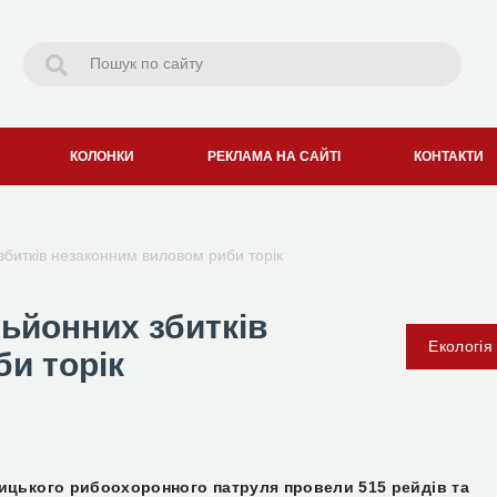
КОЛОНКИ
РЕКЛАМА НА САЙТІ
КОНТАКТИ
збитків незаконним виловом риби торік
ьйонних збитків
Екологія
и торік
ницького рибоохоронного патруля провели 515 рейдів та