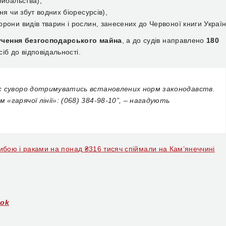
рибальства),
ня чи збут водних біоресурсів),
рони видів тварин і рослин, занесених до Червоної книги Україн
учення безгосподарського майна
, а до судів направлено
180
іб до відповідальності.
є суворо дотримуватись встановлених норм законодавств.
гарячої лінії»: (068) 384-98-10”, – нагадують
рибою і раками на понад ₴316 тисяч спіймали на Кам’янеччині
ook