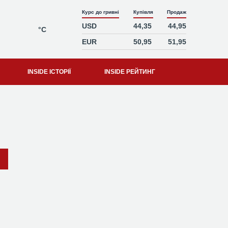
Курс до гривні
Купівля
Продаж
USD
44,35
44,95
°C
EUR
50,95
51,95
INSIDE ІСТОРІЇ
INSIDE РЕЙТИНГ