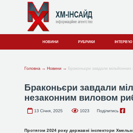
НОВИНИ
РУБРИКИ
ІНТЕРВ’Ю
Головна
→
Новини
→
Браконьєри завдали мільйонних 
Браконьєри завдали міл
незаконним виловом риб
13 Січня, 2025
1023
Поділитись
Протягом 2024 року державні інспектори Хмель