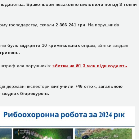
нодавства. Браконьєри незаконно виловили понад 3 тонни
ному господарству, склали
2 366 241 грн.
На порушників
анів
було відкрито 10 кримінальних справ
, збитки завдані
 гривень.
 штраф для порушників:
збитки на ₴1,3 млн відшкодують
ів державні інспектори
вилучили 746 сіток, загальною
г водних біоресурсів.