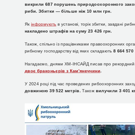
викрили 687 порушень природоохоронного зако
риби. Збитки — більше ніж 10 млн грн.
Як
інформують
в установі, торік збитки, завдані риб
накладено штрафів на суму 23 426 грн.
Також, спільно із працівниками правоохоронних орг
рибному господарству від яких складають
8 664 570
Нагадаємо, днями ХМ-ІНСАЙД писав про рекордний
двоє браконьєрів з Кам’янеччини
.
У 2024 році під час проведених рибоохоронних заход
довжиною 39 522 метрів.
Також
вилучили 3 401 к