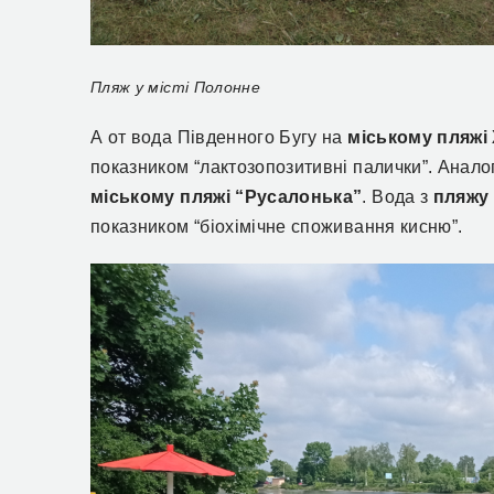
Пляж у місті Полонне
А от вода Південного Бугу на
міському пляжі
показником “лактозопозитивні палички”. Анало
міському пляжі “Русалонька”
. Вода з
пляжу 
показником “біохімічне споживання кисню”.