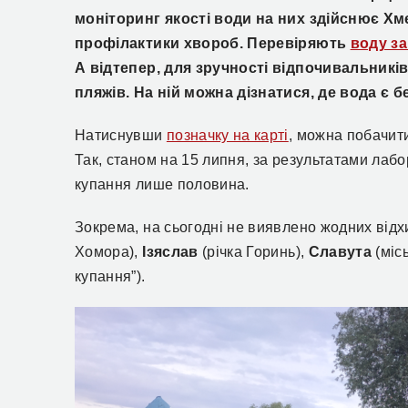
моніторинг якості води на них здійснює Х
профілактики хвороб. Перевіряють
воду за
А відтепер, для зручності відпочивальникі
пляжів. На ній можна дізнатися, де вода є 
Натиснувши
позначку на карті
, можна побачити
Так, станом на 15 липня, за результатами лабо
купання лише половина.
Зокрема, на сьогодні не виявлено жодних від
Хомора),
Ізяслав
(річка Горинь),
Славута
(міс
купання”).