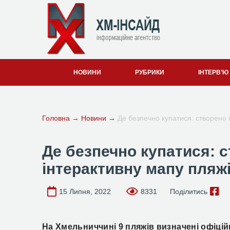
НОВИНИ
РУБРИКИ
ІНТЕРВ’Ю
Головна
→
Новини
→
Де безпечно купатися: створено
Де безпечно купатися: 
інтерактивну мапу пляж
15 Липня, 2022
8331
Поділитись
На Хмельниччині 9 пляжів визначені офіці