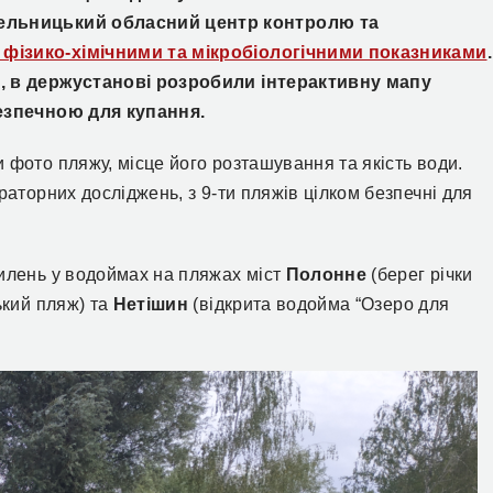
мельницький обласний центр контролю та
 фізико-хімічними та мікробіологічними показниками
.
в, в держустанові розробили інтерактивну мапу
безпечною для купання.
 фото пляжу, місце його розташування та якість води.
раторних досліджень, з 9-ти пляжів цілком безпечні для
хилень у водоймах на пляжах міст
Полонне
(берег річки
ький пляж) та
Нетішин
(відкрита водойма “Озеро для