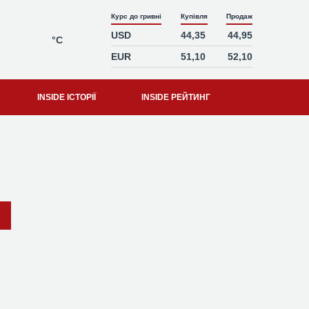
Курс до гривні
Купівля
Продаж
USD
44,35
44,95
°C
EUR
51,10
52,10
INSIDE ІСТОРІЇ
INSIDE РЕЙТИНГ