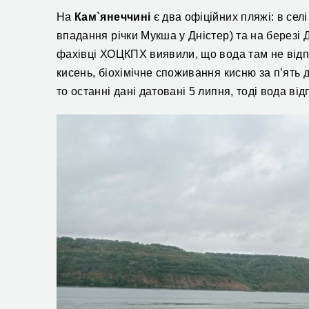
На
Кам`янеччині
є два
офіційних
пляжі:
в селі
впадання річки Мукша у Дністер
) та на березі
фахівці ХОЦКПХ
виявили, що вода там
не від
кисень, біохімічне споживання кисню за п’ять 
то о
станні дані датовані
5 липня,
тоді вода
від