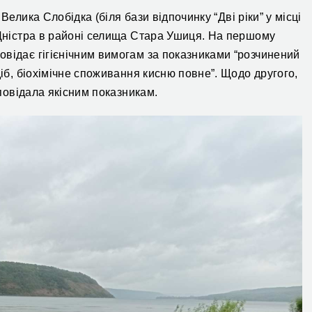
Велика Слобідка
(
біля бази відпочинку “Дві ріки” у місці
 Дністра в районі селища Стара Ушиця
.
На першому
повідає гігієнічним вимогам за показниками “розчинений
діб, біохімічне споживання кисню повне”.
Щодо другого,
повідала якісним показникам
.