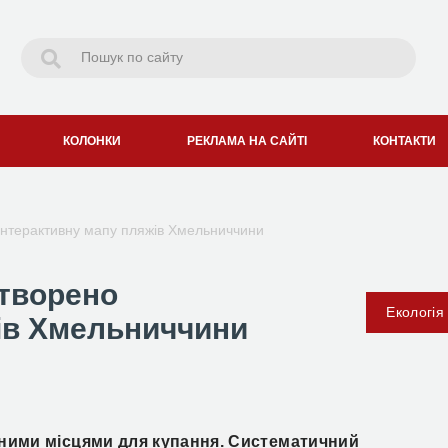
КОЛОНКИ
РЕКЛАМА НА САЙТІ
КОНТАКТИ
 інтерактивну мапу пляжів Хмельниччини
створено
Екологія
ів Хмельниччини
йними місцями для купання. Систематичний