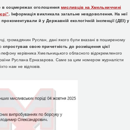
е в соцмережах оголошення
мисливців на Хмельниччині
єрі”
. Інформація
викликала загальне невдоволення. На неї
прокоментували й у Державній екологічній інспекції (ДЕІ) у
уці, громадянин Руслан, дані якого були вказані в поширеному
но
спростував свою причетність до розміщення цієї
елефону керівника Хмельницького обласного відокремленого
України Руслана Ерназарова. Саме за цим номером журналісти
хто нам не відповів.