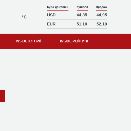
Курс до гривні
Купівля
Продаж
USD
44,35
44,95
°C
EUR
51,10
52,10
INSIDE ІСТОРІЇ
INSIDE РЕЙТИНГ