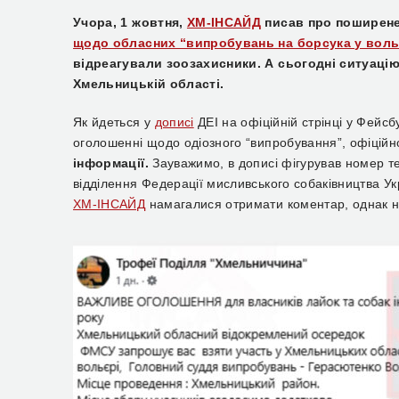
Учора, 1 жовтня,
ХМ-ІНСАЙД
писав про поширен
щодо обласних “випробувань на борсука у воль
відреагували зоозахисники.
А сьогодні ситуацію 
Хмельницькій області.
Як йдеться у
дописі
ДЕІ на офіційній стрінці у Фейсб
оголошенні щодо одіозного “випробування”, офіцій
інформації.
Зауважимо, в дописі фігурував номер т
відділення Федерації мисливського собаківництва 
ХМ-ІНСАЙД
намагалися отримати коментар, однак ні