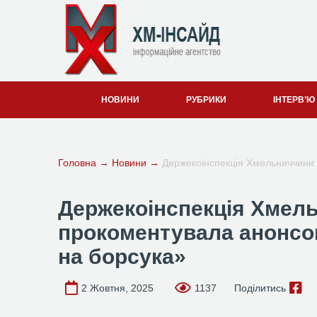
НОВИНИ
РУБРИКИ
ІНТЕРВ’Ю
Головна
→
Новини
→
Держекоінспекція Хмельниччини
Держекоінспекція Хмел
прокоментувала анонсо
на борсука»
2 Жовтня, 2025
1137
Поділитись