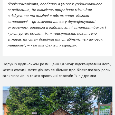
біорізноманіття, особливо в умовах урбанізованого
середовища, де кількість природних місць для
гніздування та зимівлі є обмеженою. Комахи-
запилювачі – це ключова ланка у функціонуванні
екосистем, зокрема в забезпеченні запилення диких і
культурних рослин; їхня присутність позитивно
впливає на стан довкілля та стабільність харчових
ланцюгів”, – кажуть фахівці нацпарку.
Поруч із будиночком розміщено QR-код: відсканувавши його,
кожен охочий може дізнатися більше про біоекологічну роль
запилювачів, а також практичні способи їх підтримки.