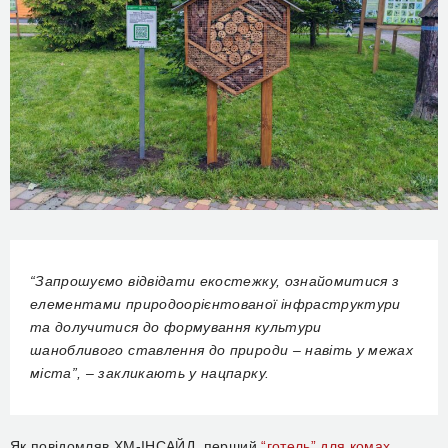
“Запрошуємо відвідати екостежку, ознайомитися з
елементами природоорієнтованої інфраструктури
та долучитися до формування культури
шанобливого ставлення до природи – навіть у межах
міста”, – закликають у нацпарку.
Як повідомляв ХМ-ІНСАЙД, перший
“готель” для комах