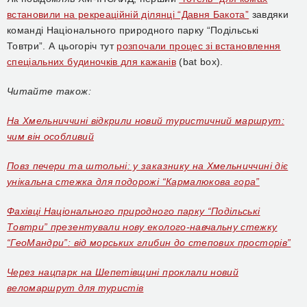
встановили
на рекреаційній ділянці “Давня Бакота”
завдяки
команді Національного природного парку “
Подільські
Товтри”.
А цьогоріч тут
розпочали процес зі встановлення
спеціальних будиночків для кажанів
(bat box).
Читайте також:
На Хмельниччині відкрили новий туристичний маршрут:
чим він особливий
Повз печери та штольні: у заказнику на Хмельниччині діє
унікальна стежка для подорожі “Кармалюкова гора”
Фахівці Національного природного парку “Подільські
Товтри” презентували нову еколого-навчальну стежку
“ГеоМандри”: від морських глибин до степових просторів”
Через нацпарк на Шепетівщині проклали новий
веломаршрут для туристів