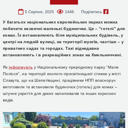
5 Серпня, 2025
1446
Поділитись
У багатьох національних європейських парках можна
побачити незвичні маленькі будиночки. Це – “готелі” для
комах. Їх встановлюють біля муніципальних будівель, у
центрі на людній вулиці, на території музеїв, частіше – у
приватних садах та городах. Такі віднедавна
встановлюють і в рекреаційних зонах на Хмельниччині.
Як
інформують
у Національному природному парку “Мале
Полісся”, на території еколого-просвітницької стежки у місті
Славута, що на Шепетівщині, працівники НПП власноруч
виготовили та встановили будиночок (готель) для комах –
штучне укриття для диких запилювачів та інших корисних
видів.