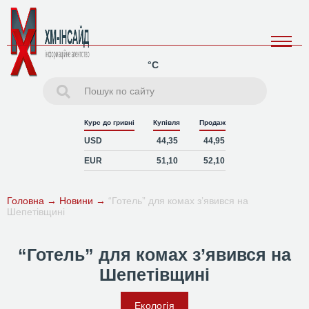
°C
Курс до гривні
Купівля
Продаж
USD
44,35
44,95
EUR
51,10
52,10
Головна
→
Новини
→
“Готель” для комах з’явився на
Шепетівщині
“Готель” для комах з’явився на
Шепетівщині
Екологія