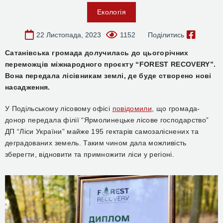
Екологія
22 Листопада, 2023
1152
Поділитись
Сатанівська громада долучилась до цьогорічних
переможців міжнародного проєкту “
FOREST RECOVERY”
.
Вона передала лісівникам землі, де буде створено нові
насадження.
У Подільському лісовому офісі
повідомили
, що громада-
донор передала філії “Ярмолинецьке лісове господарство”
ДП “Ліси України” майже 195 гектарів самозаліснених та
деградованих земель. Таким чином дала можливість
зберегти, відновити та примножити ліси у регіоні.