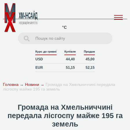
°C
Курс до гривні
Купівля
Продаж
USD
44,40
45,00
EUR
51,15
52,15
Головна
→
Новини
→
Громада на Хмельниччині передала
лісгоспу майже 195 га земель
Громада на Хмельниччині
передала лісгоспу майже 195 га
земель