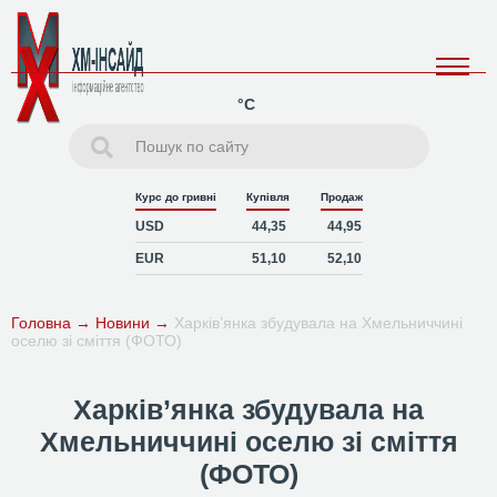
°C
Курс до гривні
Купівля
Продаж
USD
44,35
44,95
EUR
51,10
52,10
Головна
→
Новини
→
Харків’янка збудувала на Хмельниччині
оселю зі сміття (ФОТО)
Харків’янка збудувала на
Хмельниччині оселю зі сміття
(ФОТО)