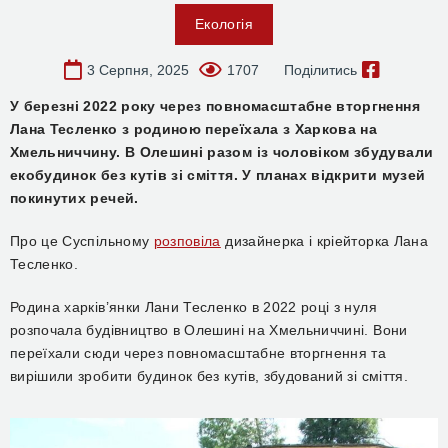
Екологія
3 Серпня, 2025
1707
Поділитись
У березні 2022 року через повномасштабне вторгнення
Лана Тесленко з родиною переїхала з Харкова на
Хмельниччину. В Олешині разом із чоловіком збудували
екобудинок без кутів зі сміття. У планах відкрити музей
покинутих речей.
Про це Суспільному
розповіла
дизайнерка і кріейторка Лана
Тесленко.
Родина харків’янки Лани Тесленко в 2022 році з нуля
розпочала будівництво в Олешині на Хмельниччині. Вони
переїхали сюди через повномасштабне вторгнення та
вирішили зробити будинок без кутів, збудований зі сміття.