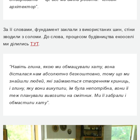
архітектор”.
За її словами, фундамент заклали з використаних шин, стіни
зводили з соломи. До слова, процесом будівництва екооселі
ми ділились
ТУТ
.
“Навіть глина, якою ми обмащували хату, вона
дісталася нам абсолютно безкоштовно, тому що ми
знайшли людей, які займаються створенням криниць,
і глину, яку вони викупили, їм була непотрібна, вони її
теж планували вивозити на смітник. Ми її забрали і
обмастили хату”.