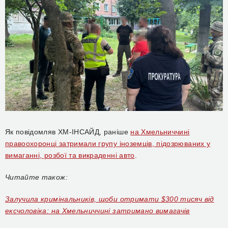
Як повідомляв ХМ-ІНСАЙД, раніше
на Хмельниччині
правоохоронці затримали групу іноземців, підозрюваних у
вимаганні, розбої та викраденні авто
.
Читайте також:
Залучила кримінальників, щоби отримати $300 тисяч від
ексчоловіка: на Хмельниччині затримано вимагачів