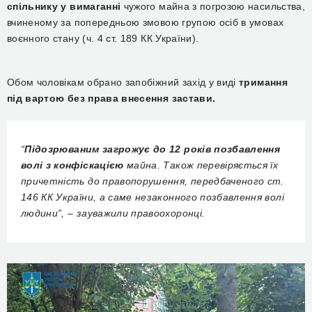
спільнику у вимаганні
чужого майна з погрозою насильства,
вчиненому за попередньою змовою групою осіб в умовах
воєнного стану (ч. 4 ст. 189 КК України).
Обом чоловікам обрано запобіжний захід у виді
тримання
під вартою без права внесення застави.
“
Підозрюваним загрожує до 12 років позбавлення
волі з конфіскацією
майна. Також перевіряється їх
причетність до правопорушення, передбаченого ст.
146 КК України, а саме незаконного позбавлення волі
людини”, – зауважили правоохоронці.