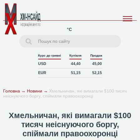
°C
Курс до гривні
Купівля
Продаж
USD
44,40
45,00
EUR
51,15
52,15
Головна
→
Новини
→
Хмельничан, які вимагали $100 тисяч
неіснуючого боргу, спіймали правоохоронці
Хмельничан, які вимагали $100
тисяч неіснуючого боргу,
спіймали правоохоронці