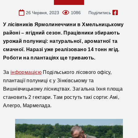
26 Червня, 2023
1086
Поділитись
У лісівни
ків Ярм
олинеччини в Хмельницькому
районі –
ягідний сезон.
Працівники збирають
урожай полуниці: натуральної, ароматної та
смачної. Наразі уже реалізовано 14 тонн ягід.
Роботи на плантаціях ще тривають.
За
інформацією
Подільського лісового офісу,
плантації полуниці є у Зінківському та
Вишнівчицькому лісництвах. Загальна їхня площа
становить 2 гектари. Там ростуть такі сорти: Амі,
Алегро, Мармелада.