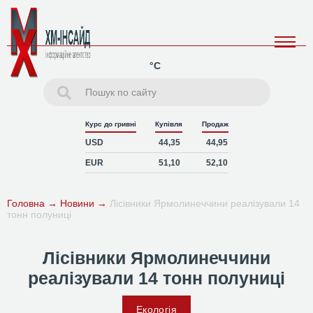
°C
Курс до гривні
Купівля
Продаж
USD
44,35
44,95
EUR
51,10
52,10
Головна
→
Новини
→
Лісівники Ярмолинеччини реалізували 14
тонн полуниці
Лісівники Ярмолинеччини
реалізували 14 тонн полуниці
Екологія