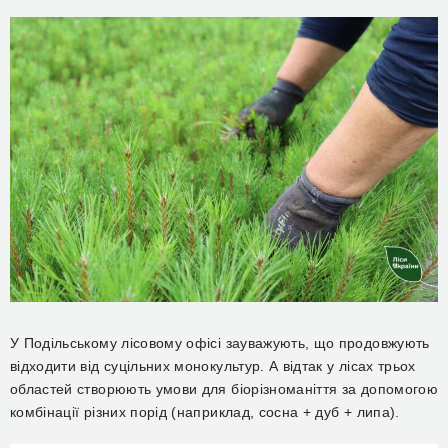
У Подільському лісовому офісі зауважують, що продовжують
відходити від суцільних монокультур. А відтак у лісах трьох
областей створюють умови для біорізноманіття за допомогою
комбінації різних порід (наприклад, сосна + дуб + липа).