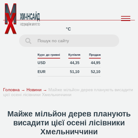
°C
Курс до гривні
Купівля
Продаж
USD
44,35
44,95
EUR
51,10
52,10
Головна
→
Новини
→
Майже мільйон дерев планують висадити
цієї осені лісівники Хмельниччини
Майже мільйон дерев планують
висадити цієї осені лісівники
Хмельниччини