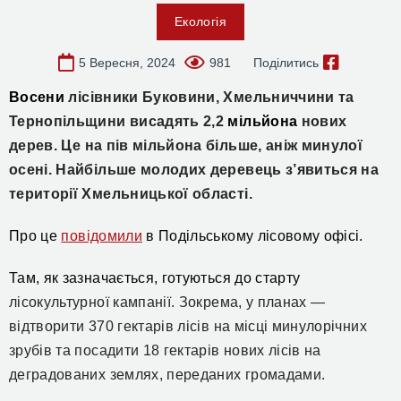
Екологія
5 Вересня, 2024
981
Поділитись
Восени
лісівники Буковини, Хмельниччини та
Тернопільщини висадять 2,2
мільйона
нових
дерев.
Це на пів мільйона більше, аніж
минулої
осені. Найбільше молодих деревець з’явиться на
території Хмельницької області.
Про це
повідомили
в
Подільсько
му лісовому офісі.
Там, як зазначається,
готуються до старту
лісокультурної кампанії. Зокрема, у планах —
відтворити 370 г
ектарів
лісів на місці минулорічних
зрубів та посадити 18 г
ектарів н
ових лісів на
деградованих землях, переданих громадами.