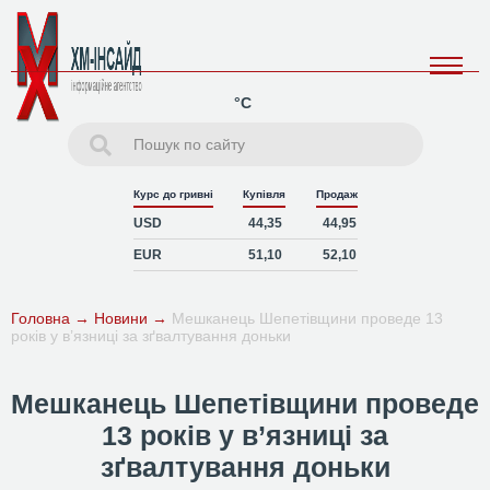
°C
Курс до гривні
Купівля
Продаж
USD
44,35
44,95
EUR
51,10
52,10
Головна
→
Новини
→
Мешканець Шепетівщини проведе 13
років у в’язниці за зґвалтування доньки
Мешканець Шепетівщини проведе
13 років у в’язниці за
зґвалтування доньки