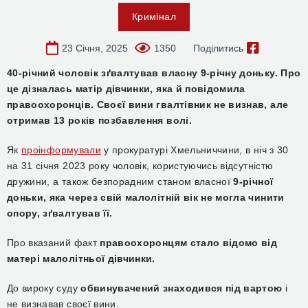
Кримінал
23 Січня, 2025
1350
Поділитись
40-річний чоловік зґвалтував власну 9-річну доньку. Про
це дізналась матір дівчинки, яка й повідомила
правоохоронців. Своєї вини гвалтівник не визнав, але
отримав 13 років позбавлення волі.
Як
проінформували
у прокуратурі Хмельниччини, в ніч з 30
на 31 січня 2023 року чоловік, користуючись відсутністю
дружини, а також безпорадним станом власної
9-річної
доньки, яка через свій малолітній вік не могла чинити
опору, зґвалтував її.
Про вказаний факт
правоохоронцям стало відомо від
матері малолітньої дівчинки.
До вироку суду
обвинувачений знаходився під вартою
і
не визнавав своєї вини.