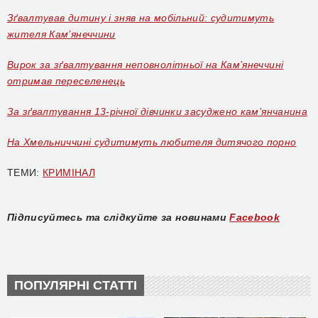
Зґвалтував дитину і зняв на мобільний: судитимуть
жителя Кам’янеччини
Вирок за зґвалтування неповнолітньої на Кам’янеччині
отримав переселенець
За зґвалтування 13-річної дівчинки засуджено кам’янчанина
На Хмельниччині судитимуть любителя дитячого порно
ТЕМИ:
КРИМІНАЛ
Підписуйтесь та слідкуйте за новинами
Facebook
ПОПУЛЯРНІ СТАТТІ