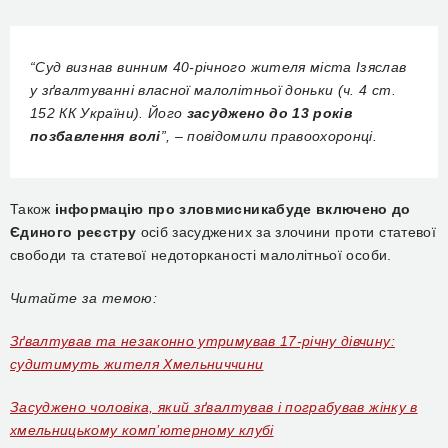
“Суд визнав винним 40-річного жителя міста Ізяслав
у зґвалтуванні власної малолітньої доньки (ч. 4 ст.
152 КК України). Його
засуджено до 13 років
позбавлення волі
”, – повідомили правоохоронці.
Також
інформацію про зловмисникабуде включено до
Єдиного реєстру
осіб засуджених за злочини проти статевої
свободи та статевої недоторканості малолітньої особи.
Читайте за темою:
Зґвалтував та незаконно утримував 17-річну дівчину:
судитимуть жителя Хмельниччини
Засуджено чоловіка, який зґвалтував і пограбував жінку в
хмельницькому комп’ютерному клубі