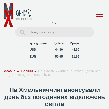
°C
Курс до гривні
Купівля
Продаж
USD
44,30
44,90
EUR
50,95
51,95
Головна
→
Новини
→
На Хмельниччині анонсували день без
погодинних відключень світла
На Хмельниччині анонсували
день без погодинних відключень
світла