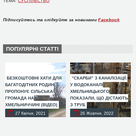
ТЕМА:
СУСПІЛЬСТВО
Підписуйтесь та слідкуйте за новинами
Facebook
ПОПУЛЯРНІ СТАТТІ
БЕЗКОШТОВНІ ХАТИ ДЛЯ
“СКАРБИ” З КАНАЛІЗАЦІЇ:
БАГАТОДІТНИХ РОДИН
У ВОДОКАНАЛІ
ПРОПОНУЄ СІЛЬСЬКА
ХМЕЛЬНИЦЬКОГО
ГРОМАДА НА
ПОКАЗАЛИ, ЩО ДІСТАЮТЬ
ХМЕЛЬНИЧЧИНІ (ВІДЕО)
З ТРУБ
27 Квітня, 2021
26 Жовтня, 2022