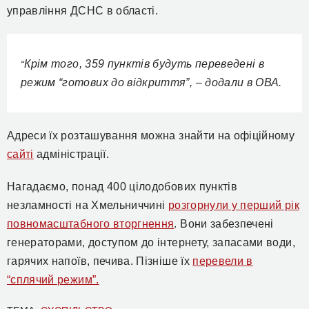
управління ДСНС в області.
Крім того,
359 пунктів будуть переведені в
“
режим “готових до відкриття”, –
додали в ОВА
.
Адреси їх розташування м
ожна знайти на офіційному
сайті
адміністрації.
Нагадаємо, понад 400
цілодобових
пунктів
незламності на Хмельниччині
розгорнули у перший рік
повномасштабного вторгнення
. Вони забезпечені
генераторами, доступом до інтернету, запасами води,
гарячих напоїв, печива. Пізніше їх
перевели в
“сплячий режим”.