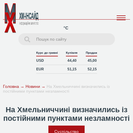
°C
Курс до гривні
Купівля
Продаж
USD
44,40
45,00
EUR
51,15
52,15
Головна
→
Новини
→
На Хмельниччині визначились із
постійними пунктами незламності
На Хмельниччині визначились із
постійними пунктами незламності
Суспільство