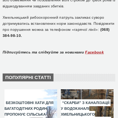
або обмеження чи позбавлення волі строком до трьох років із
відшкодуванням завданих збитків.
Хмельницький рибоохоронний патруль закликає суворо
дотримуватись встановлених норм законодавств. Повідомити
про порушення можна за телефоном «гарячої лінії»:
(068)
384-98-10.
Підписуйтесь та слідкуйте за новинами
Facebook
ПОПУЛЯРНІ СТАТТІ
БЕЗКОШТОВНІ ХАТИ ДЛЯ
“СКАРБИ” З КАНАЛІЗАЦІЇ:
БАГАТОДІТНИХ РОДИН
У ВОДОКАНАЛІ
ПРОПОНУЄ СІЛЬСЬКА
ХМЕЛЬНИЦЬКОГО