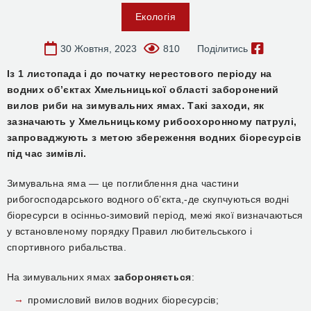
Екологія
30 Жовтня, 2023
810
Поділитись
Із 1 листопада і до початку нерестового періоду на
водних об’єктах Хмельницької області заборонений
вилов риби на зимувальних ямах. Такі заходи, як
зазначають у Хмельницькому рибоохоронному патрулі,
запроваджують з метою збереження водних біоресурсів
під час зимівлі.
Зимувальна яма — це поглиблення дна частини
рибогосподарського водного об’єкта,-де скупчуються водні
біоресурси в осінньо-зимовий період, межі якої визначаються
у встановленому порядку Правил любительського і
спортивного рибальства.
На зимувальних ямах
забороняється
:
промисловий вилов водних біоресурсів;