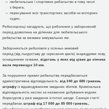
любительське і спортивне рибальство в тому числі
з берега;
пересування всіх транспортних засобів чи моторних
суден;
Рибоохоронці нагадують, що риболовля у заборонений
період дозволена на ділянках для любительського
рибальства за межами зимувальних ям.
Забороняється риболовля у осінньо-зимовий
період (від льодоставу до скресання криги) знаряддями лову,
оснащеними гачками,
відстань у яких від цівки до кінчика
жала перевищує 10 мм.
За порушення правил рибальства передбачається
адміністративна відповідальність:
від 340 до 680 гривень
штрафу
із відшкодуванням завданих збитків. Кримінальна
відповідальність настає за незаконне добування водних
біоресурсів у разі завдання істотної шкоди. Санкція статті
передбачає
штраф від 17 000 до 85 000 гривень,