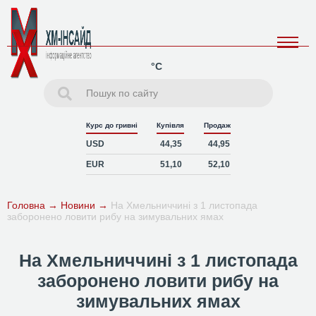
°C
Курс до гривні
Купівля
Продаж
USD
44,35
44,95
EUR
51,10
52,10
Головна
→
Новини
→
На Хмельниччині з 1 листопада
заборонено ловити рибу на зимувальних ямах
На Хмельниччині з 1 листопада
заборонено ловити рибу на
зимувальних ямах