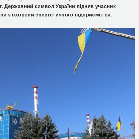
г. Державний символ України підняв учасник
ини з охорони енергетичного підприємства.