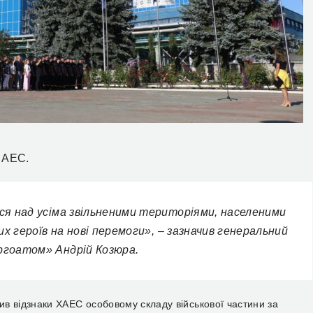
 АЕС.
ся над усіма звільненими територіями, населеними
их героїв на нові перемоги», – зазначив генеральний
ргоатом» Андрій Козюра.
чив відзнаки ХАЕС особовому складу військової частини за