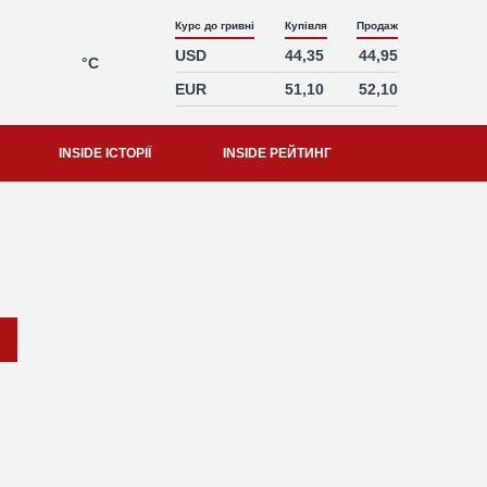
Курс до гривні
Купівля
Продаж
USD
44,35
44,95
°C
EUR
51,10
52,10
INSIDE ІСТОРІЇ
INSIDE РЕЙТИНГ