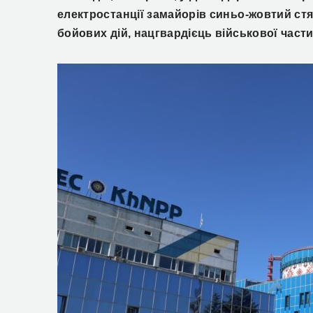
електростанції замайорів синьо-жовтий стя
бойових дій, нацгвардієць військової част