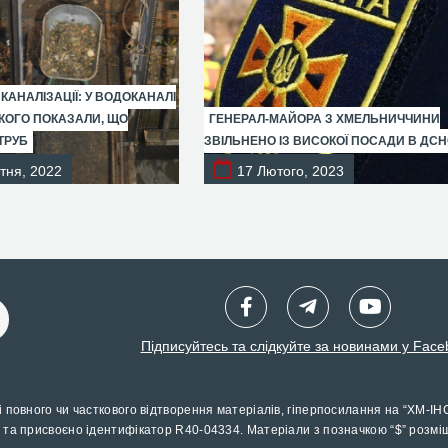
 КАНАЛІЗАЦІЇ: У ВОДОКАНАЛІ
ОГО ПОКАЗАЛИ, ЩО
ГЕНЕРАЛ-МАЙОРА З ХМЕЛЬНИЧЧИНИ
ТРУБ
ЗВІЛЬНЕНО ІЗ ВИСОКОЇ ПОСАДИ В ДС
тня, 2022
17 Лютого, 2023
Підписуйтесь та слідкуйте за новинами у Face
і повного чи часткового відтворення матеріалів, гіперпосилання на “ХМ-ІН
 та присвоєно ідентифікатор R40-04334. Матеріали з позначкою “$” розмі