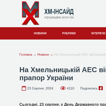
НОВИНИ
РУБРИКИ
ІНТЕРВ’Ю
Головна
→
Новини
→
На Хмельницькій АЕС військовий
На Хмельницькій АЕС ві
прапор України
23 Серпня, 2024
4110
Поділитись
Сьогодні, 23 серпня, у День Державного пр