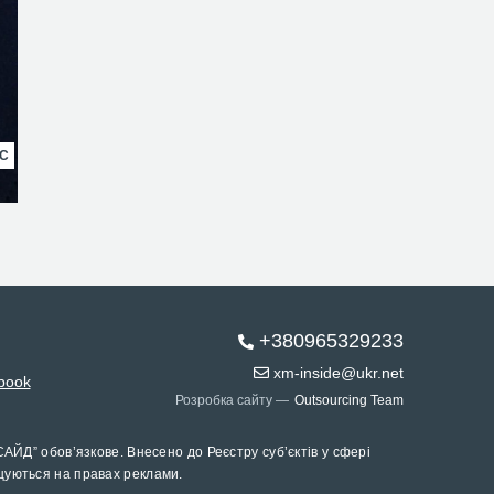
НС
+380965329233
xm-inside@ukr.net
book
Розробка сайту —
Outsourcing Team
САЙД” обов’язкове. Внесено до Реєстру суб’єктів у сфері
щуються на правах реклами.