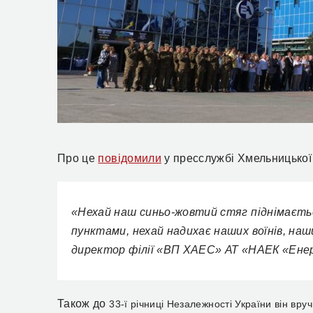
Про це
повідомили
у пресслужбі Хмельницької
«Нехай наш синьо-жовтий стяг піднімаєть
пунктами, нехай надихає наших воїнів, наш
директор філії «ВП ХАЕС» АТ «НАЕК «Ене
Також до
33-ї річниці Незалежності України він вру