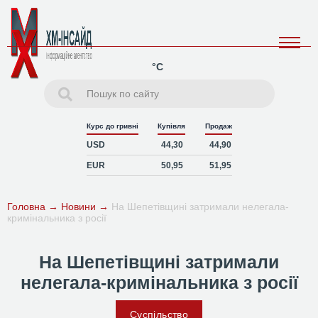
°C
Курс до гривні
Купівля
Продаж
USD
44,30
44,90
EUR
50,95
51,95
Головна
→
Новини
→
На Шепетівщині затримали нелегала-
кримінальника з росії
На Шепетівщині затримали
нелегала-кримінальника з росії
Суспільство