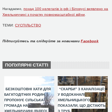
Нагадаємо,
понад 100 нелегалів із рф і Білорусі виявлено на
Хмельниччині з початку повномасштабної війни
.
ТЕМИ:
СУСПІЛЬСТВО
Підписуйтесь та слідкуйте за новинами
Facebook
ПОПУЛЯРНІ СТАТТІ
БЕЗКОШТОВНІ ХАТИ ДЛЯ
“СКАРБИ” З КАНАЛІЗАЦІЇ:
БАГАТОДІТНИХ РОДИН
У ВОДОКАНАЛІ
ПРОПОНУЄ СІЛЬСЬКА
ХМЕЛЬНИЦЬКОГО
ГРОМАДА НА
ПОКАЗАЛИ, ЩО ДІСТАЮТЬ
ХМЕЛЬНИЧЧИНІ (ВІДЕО)
З ТРУБ