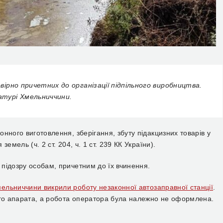
овірно причетних до організації підпільного виробництва.
атурі Хмельниччини.
нного виготовлення, зберігання, збуту підакцизних товарів у
емель (ч. 2 ст. 204, ч. 1 ст. 239 КК України).
підозру особам, причетним до їх вчинення.
мельниччини викрили роботу незаконної автозаправної станції
.
ого апарата, а робота оператора була належно не оформлена.