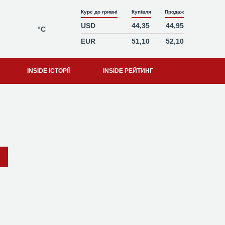
Курс до гривні
Купівля
Продаж
USD
44,35
44,95
°C
EUR
51,10
52,10
INSIDE ІСТОРІЇ
INSIDE РЕЙТИНГ