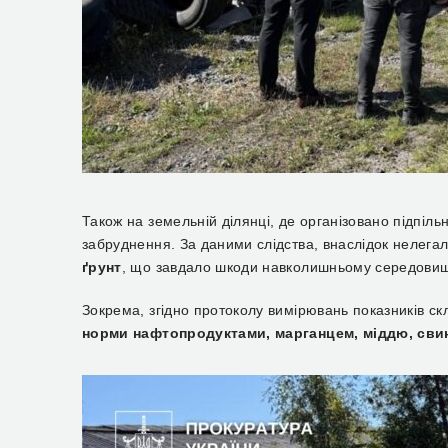
Також на земельній ділянці, де організовано підпіль
забруднення. За даними слідства, внаслідок нелег
ґрунт
, що завдало шкоди навколишньому середовищ
Зокрема, згідно протоколу вимірювань показників ск
норми нафтопродуктами, марганцем, міддю, сви