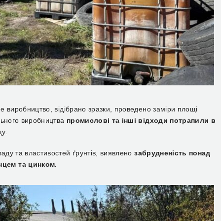
не виробництво, відібрано зразки, проведено заміри площі
ального виробництва
промислові та інші відходи потрапили в
у.
ладу та властивостей ґрунтів, виявлено
забрудненість понад
нцем та цинком.