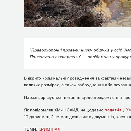
“Правоохоронці провели низку обшуків у осіб йм
Призначено експертизи”, – повідомили у прокур
Відкрито кримінальні провадження за фактами незако
великих розмірах, а також забруднення або псування з
Наразі вирішується питання щодо повідомлення про 
Як повідомляв ХМ-ІНСАЙД, нещодавно
податківці Х
“Підприємець” не мав дозвільних документів, касов
ТЕМИ:
КРИМІНАЛ