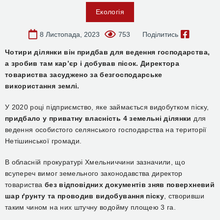
Екологія
8 Листопада, 2023
753
Поділитись
Чотири д
ілянки він придбав для ведення господарства,
а зробив там кар’єр і добував пісок. Директора
товариства засуджено за безгосподарське
використання землі.
У 2020 році підприємство, яке займається видобутком піску,
придбало у приватну власність 4 земельні ділянки
для
ведення особистого селянського господарства на території
Нетішинської громади.
В обласній прокуратурі Хмельниччини зазначили, що
всупереч вимог земельного законодавства директор
товариства
без відповідних документів зняв поверхневий
шар ґрунту та проводив видобування піску
, створивши
таким чином на них штучну водойму площею 3 га.