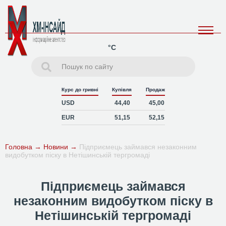
°C
Курс до гривні
Купівля
Продаж
USD
44,40
45,00
EUR
51,15
52,15
Головна
→
Новини
→
Підприємець займався незаконним
видобутком піску в Нетішинській тергромаді
Підприємець займався
незаконним видобутком піску в
Нетішинській тергромаді