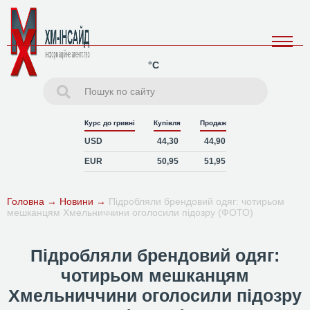
°C
Курс до гривні
Купівля
Продаж
USD
44,30
44,90
EUR
50,95
51,95
Головна
→
Новини
→
Підробляли брендовий одяг: чотирьом
мешканцям Хмельниччини оголосили підозру (ФОТО)
Підробляли брендовий одяг:
чотирьом мешканцям
Хмельниччини оголосили підозру