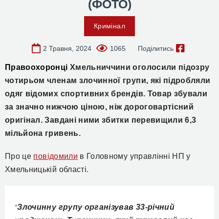
(ФОТО)
Кримінал
2 Травня, 2024
1065
Поділитись
Правоохоронці
Хмельниччин
и
оголосили підозру
чотирьом членам злочинної групи, які підробляли
одяг відомих спортивних брендів.
Товар збували
за значно нижчою ціною, ніж дороговартісний
оригінал. Завдані ними збитки перевищили
6,3
мільйона гривень.
Про це
повідомили
в Головному управлінні Н
П
у
Хмельницькій області.
Злочинну групу організував 33-річний
“