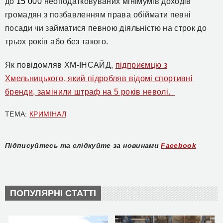
до
15 000
неоподатковуваних мінімумів доходів
громадян з
позбавленням права обіймати певні
посади чи займатися певною діяльністю на строк до
трьох років або без такого.
Як повідомляв ХМ-ІНСАЙД,
підприємцю з
Хмельницького, який підробляв відомі спортивні
бренди, замінили штраф на 5 років неволі.
ТЕМА:
КРИМІНАЛ
Підписуйтесь та слідкуйте за новинами
Facebook
ПОПУЛЯРНІ СТАТТІ