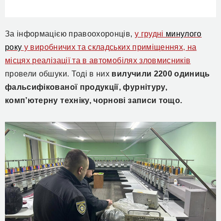
За інформацією правоохоронців,
у грудні
минулого
року
у виробничих та складських приміщеннях, на
місцях реалізації та в автомобілях зловмисників
провели обшуки. Тоді в них
вилучили 2200 одиниць
фальсифікованої продукції, фурнітуру,
комп’ютерну техніку, чорнові записи
тощо
.