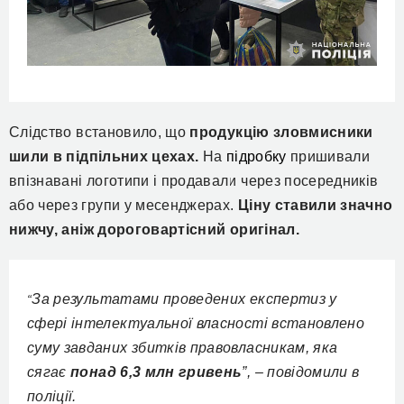
С
лідство
встановило, що
продукцію зловмисники
шили в
підпільних цехах.
На
підробку
пришивали
впізнавані логотипи
і продавали через
посередників
або через групи у месенджерах.
Ціну ставили значно
нижч
у, а
ніж дороговартісний оригінал.
За результатами проведених експертиз у
“
сфері інтелектуальної власності встановлено
суму завданих збитків правовласникам, яка
сягає
понад 6,3 млн гривень
”, –
повідомили в
поліції.