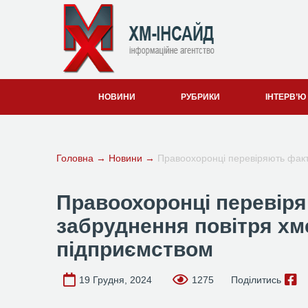
НОВИНИ
РУБРИКИ
ІНТЕРВ’Ю
Головна
→
Новини
→
Правоохоронці перевіряють фак
Правоохоронці перевір
забруднення повітря х
підприємством
19 Грудня, 2024
1275
Поділитись