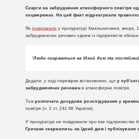
Скарги на забруднення атмосферного повітря о
соцмережах. На цей факт відреагували правоох
Як
повідомили
у прокуратурі Хмельниччини, вчора, 1
забруднюючих речовин одним із підприємств обласн
“
Люди скаржаться на їдкий дим та постійний
Додали, у ході перевірки встановлено, що
у суб’єк
забруднюючих речовин
в атмосферне повітря.
Тож
розпочато досудове розслідування у кримі
повітря (ч. 2 ст. 241 КК України).
У прокуратурі не повідомили про яке підприємство й
Гречани скаржились на їдкий дим і публікували 