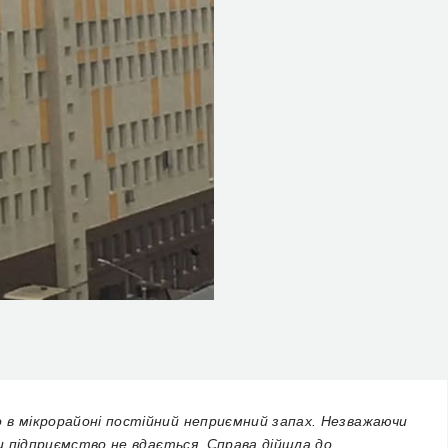
 в мікрорайоні постійний неприємний запах. Незважаючи
ити підприємство не вдається. Справа дійшла до