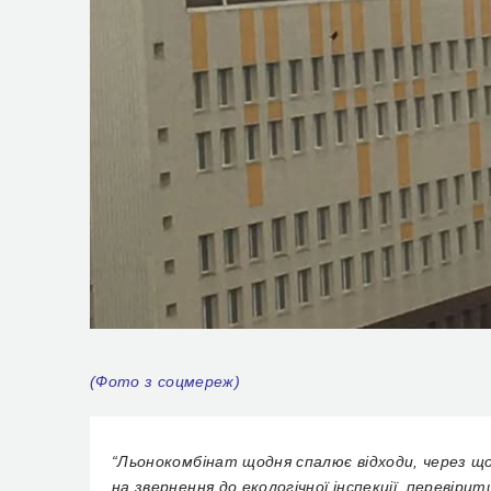
(Фото з соцмереж)
“Льонокомбінат щодня спалює відходи, через що
на звернення до екологічної інспекції, перевір