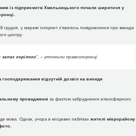
дним із підприємств Хмельницького почали ширитися у
оронці.
8 грудня, у мережі інтернет з’явилось повідомлення про викиди
ого центру.
 запах горілого
”, – уточнили правоохоронці.
та господарювання відсутній дозвіл на викиди
нальному провадженні
за фактом забруднення атмосферного
де мова. Однак, учора в місцевих пабліках
жителі мікрорайону
фото.