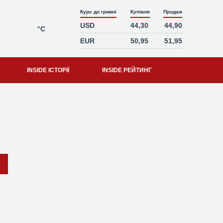
Курс до гривні
Купівля
Продаж
USD
44,30
44,90
°C
EUR
50,95
51,95
INSIDE ІСТОРІЇ
INSIDE РЕЙТИНГ