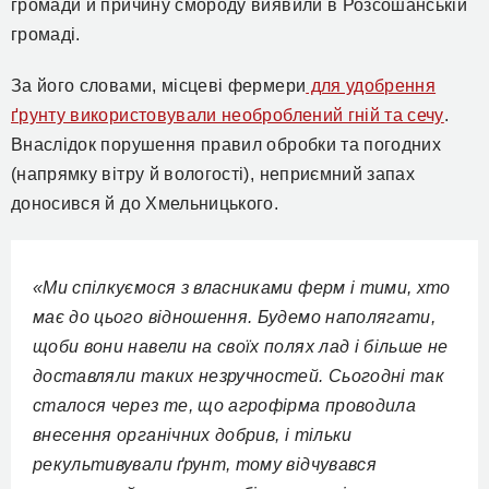
громади й причину смороду виявили в Розсошанській
громаді.
За його словами, місцеві фермери
для удобрення
ґрунту використовували необроблений гній та сечу
.
Внаслідок порушення правил обробки та погодних
(напрямку вітру й вологості), неприємний запах
доносився й до Хмельницького.
«Ми спілкуємося з власниками ферм і тими, хто
має до цього відношення. Будемо наполягати,
щоби вони навели на своїх полях лад і більше не
доставляли таких незручностей. Сьогодні так
сталося через те, що агрофірма проводила
внесення органічних добрив, і тільки
рекультивували ґрунт, тому відчувався