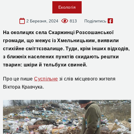
Екологія
2 Березня, 2024
813
Поділитись
На околицях села Скаржинці
Розсошанської
громади, що межує із Хмельницьким, виявили
стихійне сміттєзвалище. Туди, крім інших відходів,
з ближніх населених пунктів с
кидають рештки
тварин: шкіри й тельбухи свиней.
Про це пише
Суспільне
зі слів місцевого жителя
Віктора Кравчука.