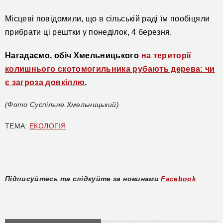
Місцеві повідомили
, що в сі
льській раді їм пообіцяли
прибрати
ці
рештки у понеділок,
4
березня.
Нагадаємо, обіч Хмельницького
на території
колишнього скотомогильника рубають дерева: чи
є загроза довкіллю
.
(Фото Суспільне.Хмельницький)
ТЕМА:
ЕКОЛОГІЯ
Підписуйтесь та слідкуйте за новинами
Facebook