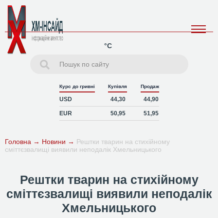
°C
Курс до гривні
Купівля
Продаж
USD
44,30
44,90
EUR
50,95
51,95
Головна
→
Новини
→
Рештки тварин на стихійному
сміттєзвалищі виявили неподалік Хмельницького
Рештки тварин на стихійному
сміттєзвалищі виявили неподалік
Хмельницького