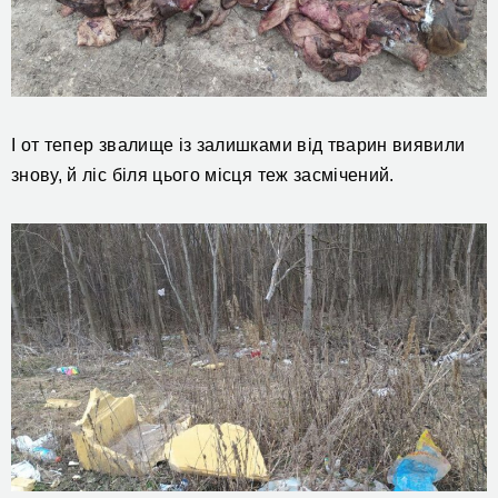
І от тепер звалище із залишками від тварин виявили
знову, й ліс біля цього місця теж засмічений.