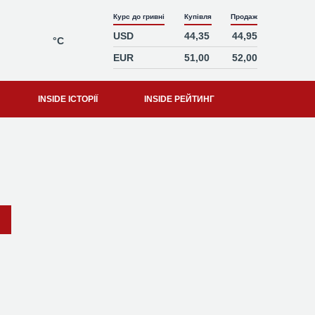
Курс до гривні
Купівля
Продаж
USD
44,35
44,95
°C
EUR
51,00
52,00
INSIDE ІСТОРІЇ
INSIDE РЕЙТИНГ