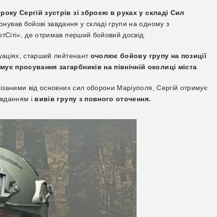
року Сергій зустрів зі зброєю в руках у складі Сил
конував бойові завдання у складі групи на одному з
ртСіті», де отримав перший бойовий досвід.
туаціях, старший лейтенант
очолює бойову групу на позиції
имує просування загарбників на північній околиці міста
.
різаними від основних сил оборони Маріуполя, Сергій отримує
авданням і
вивів групу з повного оточення.