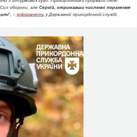
ієї з штурмових груп. Прикордонники прорвали лінію
 Сил оборони, але
Сергій, отримавши численні поранення
щиті
”, –
інформують
у Державній прикордонній службі.