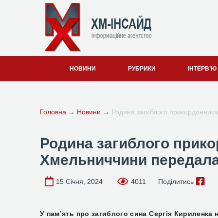
НОВИНИ
РУБРИКИ
ІНТЕРВ’Ю
Головна
→
Новини
→
Родина загиблого прикордонника
Родина загиблого прико
Хмельниччини передала
15 Січня, 2024
4011
Поділитись
У пам’ять про загиблого сина Сергія Кириленка 