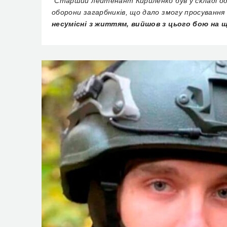
“Старший лейтенант Кириленко був у складі одн
оборони загарбників, що дало змогу просування
несумісні з життям, вийшов з цього бою на 