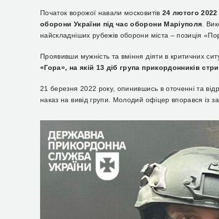
Початок ворожої навали московитів
24 лютого 2022 
оборони України під час оборони Маріуполя
. Ви
найскладніших рубежів оборони міста – позиція «По
Проявивши мужність та вміння діяти в критичних си
«Гора», на якій 13 діб група прикордонників стр
21 березня 2022 року, опинившись в оточенні та від
наказ на вивід групи. Молодий офіцер впорався із з