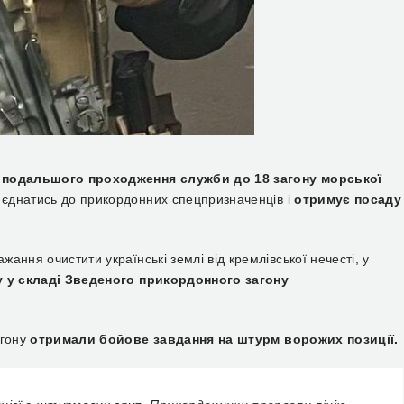
 подальшого проходження служби до 18 загону морської
иєднатись до прикордонних спецпризначенців і
отримує посаду
ання очистити українські землі від кремлівської нечесті, у
 у складі Зведеного прикордонного загону
агону
отримали бойове завдання на штурм ворожих позиції.