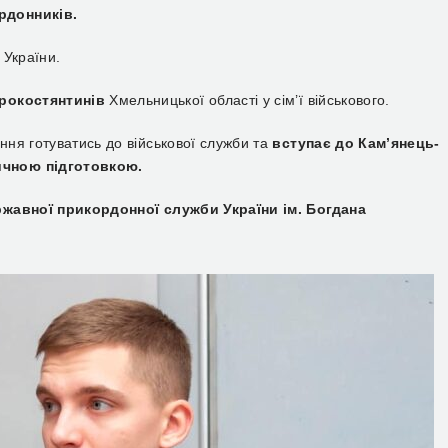
рдонників.
 України.
арокостянтинів
Хмельницької області у сім’ї військового.
ня готуватись до військової служби та
вступає до Кам’янець-
ичною підготовкою.
ржавної прикордонної служби України ім. Богдана