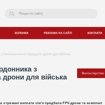
КОЛОНКИ
РЕКЛАМА НА САЙТІ
КОНТАКТИ
 з Хмельниччини передала дрони для війська
рдонника з
Волонтерство
 дрони для війська
на отримані виплати сімʼя придбала FPV-дрони та комплект