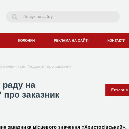
КОЛОНКИ
РЕКЛАМА НА САЙТІ
КОНТАКТИ
Хмельниччині “подбати” про заказник
 раду на
Екологія
 про заказник
ня заказника місцевого значення «Христосівський».