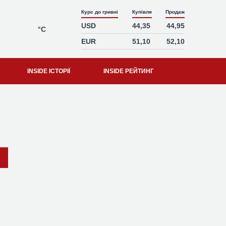
Курс до гривні
Купівля
Продаж
USD
44,35
44,95
°C
EUR
51,10
52,10
INSIDE ІСТОРІЇ
INSIDE РЕЙТИНГ