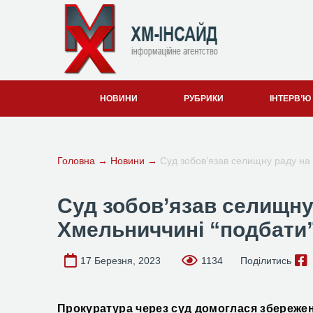
НОВИНИ
РУБРИКИ
ІНТЕРВ’Ю
Головна
→
Новини
→
Суд зобов’язав селищну раду на 
Суд зобов’язав селищну
Хмельниччині “подбати”
17 Березня, 2023
1134
Поділитись
Прокуратура через суд домоглася збережен