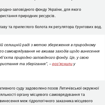
родно-заповідного фонду України, для якого
ристання природних ресурсів.
аву та прилеглого болота як регулятора ґрунтових вод.
ій селищній раді з метою збереження в природному
ого самоврядування не вживав заходів щодо винесення
 об’єкта природно-заповідного фонду. Це, у свою
ристання та зберігання”, –
роз’яснили
у
тивного суду задоволено позов Летичівської окружної
яльності органу місцевого самоврядування та
 винесення меж гідрологічного заказника місцевого