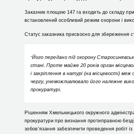
Заказник площею 147 га входить до складу при
встановлений особливий режим охорони і вико
Статус заказника присвоєно для збереження ст
Його передано під охорону Старосинявськ
“
стані. Проте майже 20 років орган місцев
і закріплення в натурі (на місцевості) меж
чергу, унеможливлювало його належне вико
прокуратурі.
Рішенням Хмельницького окружного адміністра
прокуратури про визнання протиправною безді
зобов’язання забезпечити проведення робіт із