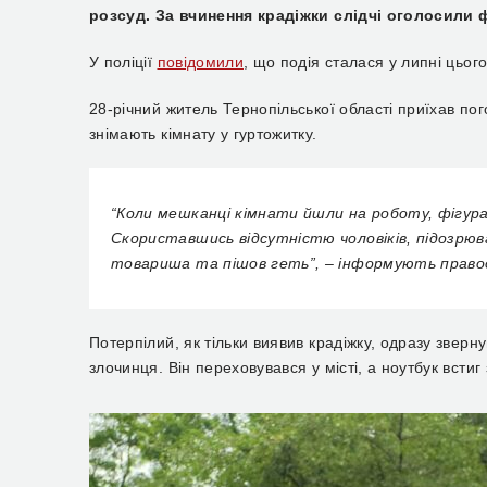
розсуд. За вчинення крадіжки слідчі оголосили ф
У поліції
повідомили
, що подія сталася у липні цьог
28-річний житель Тернопільської області приїхав по
знімають кімнату у гуртожитку.
“Коли мешканці кімнати йшли на роботу, фігура
Скориставшись відсутністю чоловіків, підозрюв
товариша та пішов геть”, – інформують право
Потерпілий, як тільки виявив крадіжку, одразу зверн
злочинця. Він переховувався у місті, а ноутбук встиг