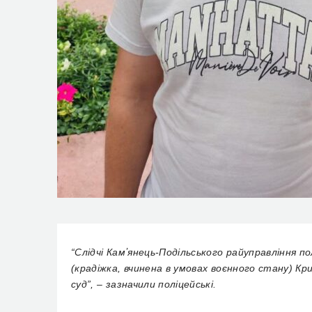
“Слідчі Камʼянець-Подільського райуправління пол
(крадіжка, вчинена в умовах воєнного стану) Кр
суд”, – зазначили поліцейські.