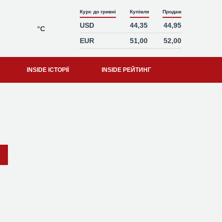
Курс до гривні
Купівля
Продаж
USD
44,35
44,95
°C
EUR
51,00
52,00
INSIDE ІСТОРІЇ
INSIDE РЕЙТИНГ