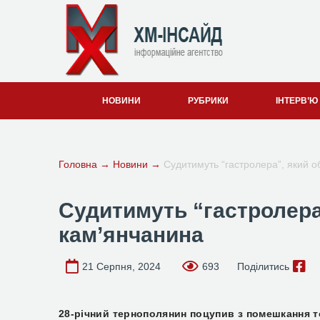
НОВИНИ
РУБРИКИ
ІНТЕРВ’Ю
Головна
→
Новини
→
Судитимуть “гастролера”, який о
Судитимуть “гастролера
кам’янчанина
21 Серпня, 2024
693
Поділитись
28-річний тернополянин поцупив з помешкання т