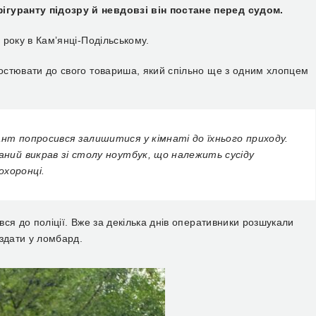
ігуранту підозру й невдовзі він постане перед судом.
о року в Камʼянці-Подільському.
гостювати до свого товариша, який спільно ще з одним хлопцем
нт попросився залишитися у кімнаті до їхнього приходу.
аний викрав зі столу ноутбук, що належить сусіду
охоронці.
увся до поліції. Вже за декілька днів оперативники розшукали
 здати у ломбард.