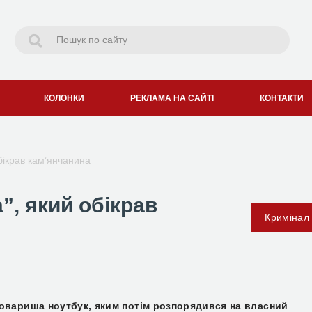
КОЛОНКИ
РЕКЛАМА НА САЙТІ
КОНТАКТИ
бікрав кам’янчанина
”, який обікрав
Кримінал
овариша ноутбук, яким потім розпорядився на власний