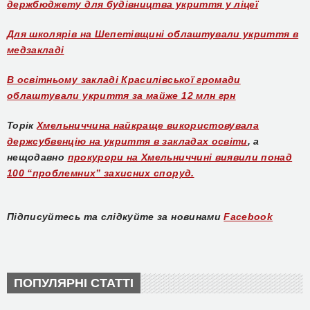
держбюджету для будівництва укриття у ліцеї
Для школярів на Шепетівщині облаштували укриття в
медзакладі
В освітньому закладі Красилівської громади
облаштували укриття за майже 12 млн грн
Торік
Хмельниччина найкраще використовувала
держсубвенцію на укриття в закладах освіти
, а
нещодавно
прокурори на Хмельниччині виявили понад
100 “проблемних” захисних споруд.
Підписуйтесь та слідкуйте за новинами
Facebook
ПОПУЛЯРНІ СТАТТІ