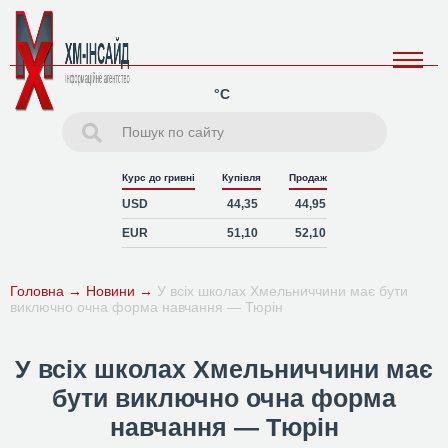
°C
Курс до гривні
Купівля
Продаж
USD
44,35
44,95
EUR
51,10
52,10
Головна
→
Новини
→
У всіх школах Хмельниччини має бути
виключно очна форма навчання — Тюрін
У всіх школах Хмельниччини має
бути виключно очна форма
навчання — Тюрін