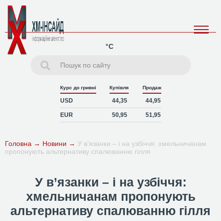
°C
Курс до гривні
Купівля
Продаж
USD
44,35
44,95
EUR
50,95
51,95
Головна
→
Новини
→
У в’язанки – і на узбіччя: хмельничанам
пропонують альтернативу спалюванню гілля
У в’язанки – і на узбіччя:
хмельничанам пропонують
альтернативу спалюванню гілля