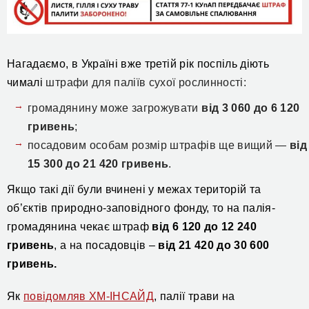
Нагадаємо, в Україні вже третій рік поспіль діють
чималі
штраф
и
для паліїв сухої рослинності:
громадянину може загрожувати
від 3
0
60 до 6 120
гривень
;
посадови
м особам розмір
штрафів ще вищий —
від
15 300 до 21 420 гривень
.
Якщо такі дії були вчинені у межах територій та
об’єктів природно-заповідного фонду, то на палія-
громадянина чекає штраф
від 6 120 до 12 240
гривень
, а на посадовців –
від 21 420 до 30 600
гривень.
Як
повідомляв ХМ-ІНСАЙД
, палії трави на