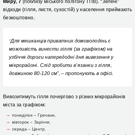
Миру, 7
(поблизу міського полігону ТПВ). “Зелені”
відходи (гілля, листя, сухостій) у населення приймають
безкоштовно.
Для мешканців приватних домоволодінь є
“
можливість винести гілля (за графіком) на
узбіччя дороги напередодні дня вивезення у
мікрорайоні. Слід зробити в’язанки з гілля,
довжиною 80-120 см”, – пропонують в офісі.
Вивозитимуть гілля почергово з різних мікрорайонів
міста за графіком:
понеділок – Гречани,
вівторок – Заріччя,
середа – Центр,