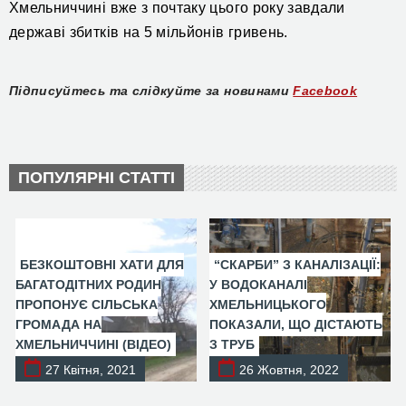
Хмельниччині вже з почтаку цього року завдали
державі збитків на 5 мільйонів гривень.
Підписуйтесь та слідкуйте за новинами
Facebook
ПОПУЛЯРНІ СТАТТІ
БЕЗКОШТОВНІ ХАТИ ДЛЯ
“СКАРБИ” З КАНАЛІЗАЦІЇ:
БАГАТОДІТНИХ РОДИН
У ВОДОКАНАЛІ
ПРОПОНУЄ СІЛЬСЬКА
ХМЕЛЬНИЦЬКОГО
ГРОМАДА НА
ПОКАЗАЛИ, ЩО ДІСТАЮТЬ
ХМЕЛЬНИЧЧИНІ (ВІДЕО)
З ТРУБ
27 Квітня, 2021
26 Жовтня, 2022