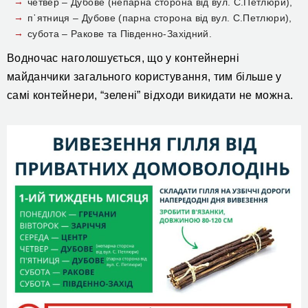
четвер – Дубове (непарна сторона від вул. С.Петлюри),
п᾽ятниця – Дубове (парна сторона від вул. С.Петлюри),
субота – Ракове та Південно-Західний.
Водночас наголошується, що у контейнерні
майданчики загального користування, тим більше у
самі контейнери, “зелені” відходи викидати не можна.