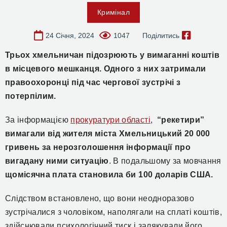
Кримінал
24 Січня, 2024
1047
Поділитись
Т
рьох хмельничан підозрюють у вимаганні коштів
в місцевого мешканця.
Одного з них затримали
правоохоронці під час чергової зустрічі з
потерпілим.
За інформацією
прокуратури області
,
“рекетири”
вимагали від жителя міста Хмельницький 20 000
гривень за нерозголошення інформації про
вигадану ними ситуацію
. В подальшому за мовчання
щомісячна плата становила би 100 доларів США.
Слідством встановлено, що вони неодноразово
зустрічалися з чоловіком, наполягали на сплаті коштів,
здійснювали психологічний тиск і залякували його.