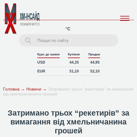
°C
Курс до гривні
Купівля
Продаж
USD
44,35
44,95
EUR
51,10
52,10
Головна
→
Новини
→
Затримано трьох “рекетирів” за вимагання
від хмельничанина грошей
Затримано трьох “рекетирів” за
вимагання від хмельничанина
грошей