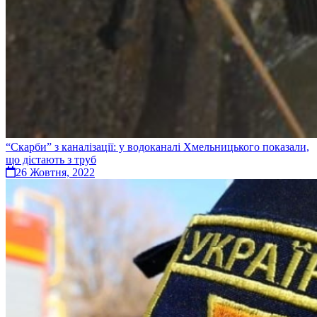
“Скарби” з каналізації: у водоканалі Хмельницького показали,
що дістають з труб
26 Жовтня, 2022