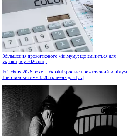
Збільшення прожиткового мінімуму: що зміниться для
українців у 2026 році
Із 1 січня 2026 року в Україні зростає прожитковий мінімум.
Він становитиме 3328 гривень для […]