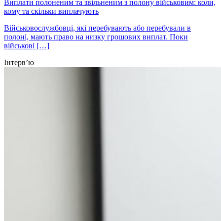
Виплати полоненим та звільненим з полону військовим: коли,
кому та скільки виплачують
Військовослужбовці, які перебувають або перебували в
полоні, мають право на низку грошових виплат. Поки
військові […]
Інтерв’ю