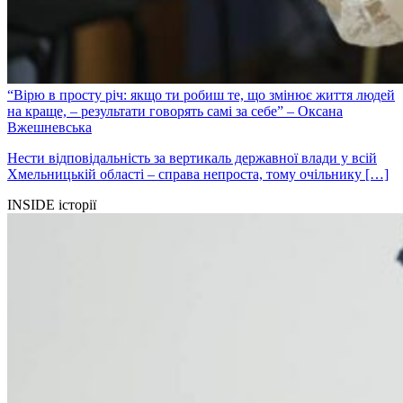
“Вірю в просту річ: якщо ти робиш те, що змінює життя людей
на краще, – результати говорять самі за себе” – Оксана
Вжешневська
Нести відповідальність за вертикаль державної влади у всій
Хмельницькій області – справа непроста, тому очільнику […]
INSIDE історії