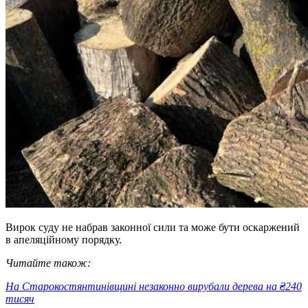
Вирок суду не набрав законної сили та може бути оскаржений
в апеляційному порядку.
Читайте також:
На Старокостянтинівщині незаконно вирубали дерева на ₴240
тисяч