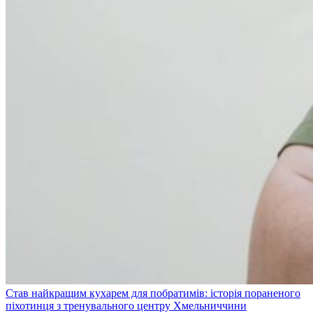
Став найкращим кухарем для побратимів: історія пораненого
піхотинця з тренувального центру Хмельниччини