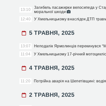
Загибель пасажирки велосипеда у Стар
13:10
моральної шкоди
12:40
У Хмельницькому внаслідок ДТП трав
5 ТРАВНЯ, 2025
13:07
Неподалік Ярмолинців перекинувся “М
11:04
У Хмельницькому 17-річний мотоцикліст
4 ТРАВНЯ, 2025
11:20
Потрійна аварія на Шепетівщині: водія
2 ТРАВНЯ, 2025