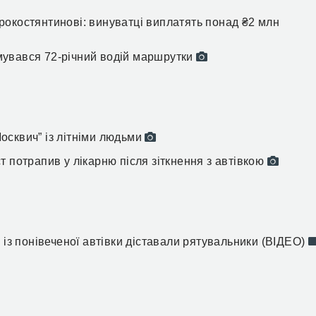
окостянтинові: винуватці виплатять понад ₴2 млн
мувався 72-річний водій маршрутки
осквич” із літніми людьми
 потрапив у лікарню після зіткнення з автівкою
 із понівеченої автівки діставали рятувальники (ВІДЕО)