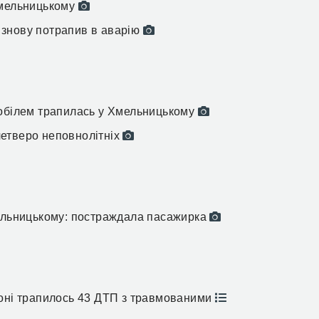
Хмельницькому
 і знову потрапив в аварію
мобілем трапилась у Хмельницькому
етверо неповнолітніх
мельницькому: постраждала пасажирка
йоні трапилось 43 ДТП з травмованими