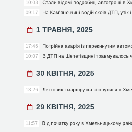
10:08
Стали відомі подробиці автотрощі в 
09:17
На Кам’янеччині водій скоїв ДТП, утік
1 ТРАВНЯ, 2025
17:46
Потрійна аварія із перекинутим авто
10:07
В ДТП на Шепетівщині травмувалось ч
30 КВІТНЯ, 2025
13:26
Легковик і маршрутка зіткнулися в Х
29 КВІТНЯ, 2025
11:57
Від початку року в Хмельницькому ра