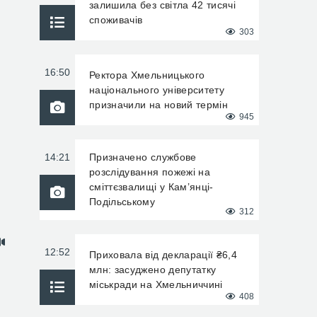
залишила без світла 42 тисячі
споживачів
303
16:50
Ректора Хмельницького
національного університету
призначили на новий термін
945
14:21
Призначено службове
розслідування пожежі на
сміттєзвалищі у Кам’янці-
Подільському
312
12:52
Приховала від декларації ₴6,4
млн: засуджено депутатку
міськради на Хмельниччині
408