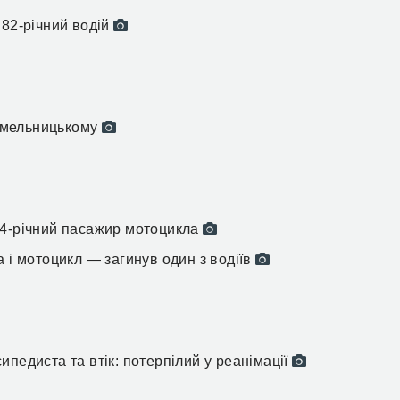
 82-річний водій
 Хмельницькому
14-річний пасажир мотоцикла
 і мотоцикл — загинув один з водіїв
педиста та втік: потерпілий у реанімації