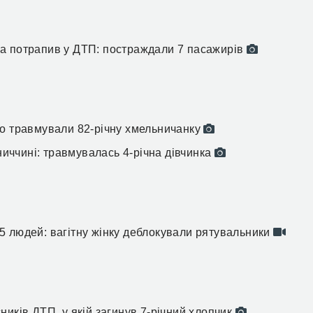
а потрапив у ДТП: постраждали 7 пасажирів
но травмували 82-річну хмельничанку
ьниччині: травмувалась 4-річна дівчинка
5 людей: вагітну жінку деблокували рятувальники
иків ДТП, у якій загинув 7-річний хлопчик