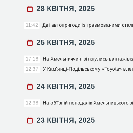
28 КВІТНЯ, 2025
11:42
Дві автопригоди із травмованими ста
25 КВІТНЯ, 2025
17:18
На Хмельниччині зіткнулись вантажівк
12:37
У Камʼянці-Подільському «Toyota» влет
24 КВІТНЯ, 2025
12:38
На об’їзній неподалік Хмельницького з
23 КВІТНЯ, 2025