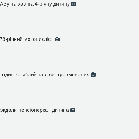
АЗу наїхав на 4-річну дитину
 73-річний мотоцикліст
є один загиблий та двоє травмованих
аждали пенсіонерка і дитина