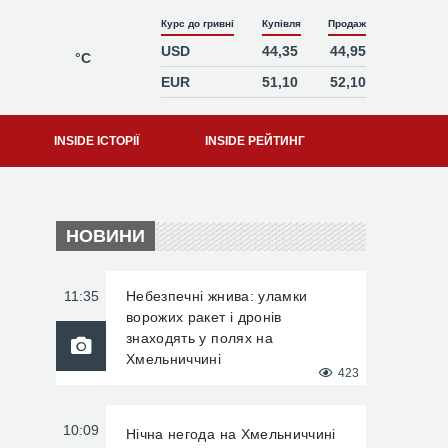
Курс до гривні
Купівля
Продаж
USD
44,35
44,95
°C
EUR
51,10
52,10
INSIDE ІСТОРІЇ
INSIDE РЕЙТИНГ
НОВИНИ
11:35
Небезпечні жнива: уламки
ворожих ракет і дронів
знаходять у полях на
Хмельниччині
423
10:09
Нічна негода на Хмельниччині