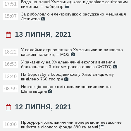
Вода на пляжі Хмельницького відповідає санітарним
17:51
вимогам, – лабцентр
За риболовлю електровудкою засуджено мешканця
15:07
Летичева
13 ЛИПНЯ, 2021
У водоймах трьох пляжів Хмельниччини виявлено
18:22
кишкові палички, – МОЗ
У заказнику на Хмельниччині екологи виявили
16:53
браконьєра з 3-кілометровою сіткою (ФОТО)
На боротьбу з борщівником у Хмельницькому
12:40
виділено 760 тис грн
Несанкціоноване сміттєзвалище виявили на
08:59
Шепетівщині
12 ЛИПНЯ, 2021
Прокурори Хмельниччини попередили незаконне
16:00
вибуття з лісового фонду 380 га землі