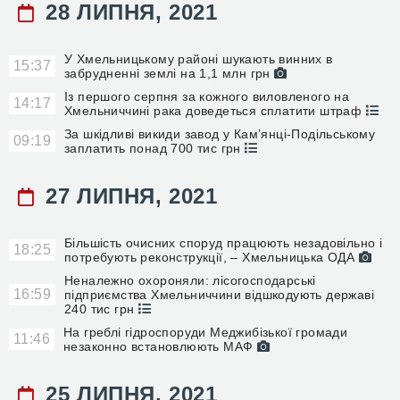
28 ЛИПНЯ, 2021
У Хмельницькому районі шукають винних в
15:37
забрудненні землі на 1,1 млн грн
Із першого серпня за кожного виловленого на
14:17
Хмельниччині рака доведеться сплатити штраф
За шкідливі викиди завод у Кам’янці-Подільському
09:19
заплатить понад 700 тис грн
27 ЛИПНЯ, 2021
Більшість очисних споруд працюють незадовільно і
18:25
потребують реконструкції, – Хмельницька ОДА
Неналежно охороняли: лісогосподарські
16:59
підприємства Хмельниччини відшкодують державі
240 тис грн
На греблі гідроспоруди Меджибізької громади
11:46
незаконно встановлюють МАФ
25 ЛИПНЯ, 2021