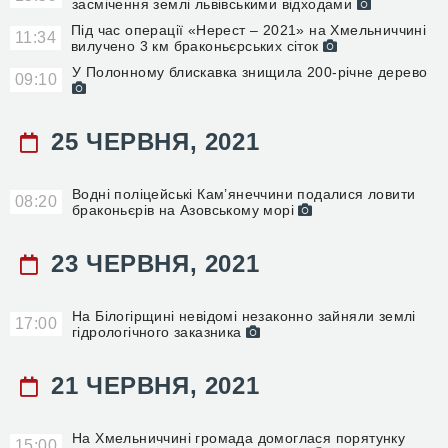
засмічення землі львівськими відходами
Під час операції «Нерест – 2021» на Хмельниччині
11:34
вилучено 3 км браконьєрських сіток
У Полонному блискавка знищила 200-річне дерево
09:10
25 ЧЕРВНЯ, 2021
Водні поліцейські Кам’янеччини подалися ловити
08:20
браконьєрів на Азовському морі
23 ЧЕРВНЯ, 2021
На Білогірщині невідомі незаконно зайняли землі
17:00
гідрологічного заказника
21 ЧЕРВНЯ, 2021
На Хмельниччині громада домоглася порятунку
15:00