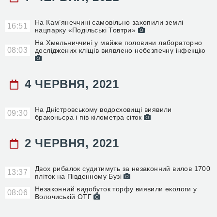
На Кам’янеччині самовільно захопили землі
16:51
нацпарку «Подільські Товтри»
На Хмельниччині у майже половини лабораторно
08:03
досліджених кліщів виявлено небезпечну інфекцію
4 ЧЕРВНЯ, 2021
На Дністровському водосховищі виявили
09:30
браконьєра і пів кілометра сіток
2 ЧЕРВНЯ, 2021
Двох рибалок судитимуть за незаконний вилов 1700
13:37
пліток на Південному Бузі
Незаконний видобуток торфу виявили екологи у
08:06
Волочиській ОТГ