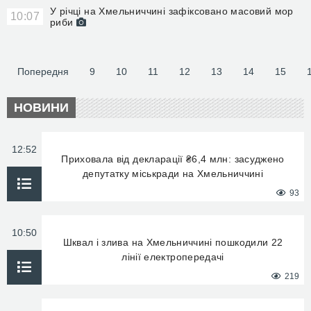
У річці на Хмельниччині зафіксовано масовий мор
10:07
риби
Попередня
9
10
11
12
13
14
15
НОВИНИ
12:52
Приховала від декларації ₴6,4 млн: засуджено
депутатку міськради на Хмельниччині
93
10:50
Шквал і злива на Хмельниччині пошкодили 22
лінії електропередачі
219