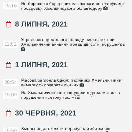
Не боровся з борщівником: екологи оштрафували
15:16
посадовця Хмельницького облавтодору
8 ЛИПНЯ, 2021
Упродовж нерестового періоду рибінспектори
11:01
Хмельниччини виявили понад дві сотні порушників
1 ЛИПНЯ, 2021
Масова загибель бджіл: пасічники Хмельниччини
20:54
вимагають покарати винних
На Хмельниччині оштрафували підприємство за
19:09
порушення «сезону тиші»
30 ЧЕРВНЯ, 2021
Хмельницькі екологи порахували збитки від
15:59