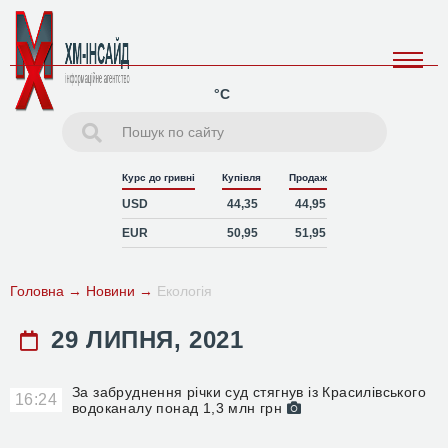
°C
Курс до гривні
Купівля
Продаж
USD
44,35
44,95
EUR
50,95
51,95
Головна
→
Новини
→
Екологія
29 ЛИПНЯ, 2021
За забруднення річки суд стягнув із Красилівського
16:24
водоканалу понад 1,3 млн грн