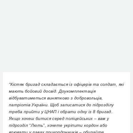
“Кістяк бригад складається із офіцерів та солдат, які
мають бойовий досвід. Доукомплектація
відбуватиметься винятково з добровольців,
патріотів України. Щоб записатися до підрозділу
треба прийти у ЦНАП і обрати одну із 8 бригад.
Якщо хочеш битися серед поліцейських – вам у
підрозділ “Лють”, хочете укріпити кордон або
воювати у лавах прикордонників – обирайте