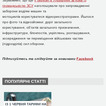
Зауважимо, що
ще
у березні
в
Управлінні зв’язків
і
з
громадськістю ЗСУ
наголошували про запровадженні
заборони
водіям машин та
мотоциклів
користуватися
відеореєстраторами. Йшлося
про
фот
о та відеозйомки:
д
оріг загального
користування;
о
б’єктів загального призначення,
інфраструктури, блокпостів, укріплень;
р
озташування,
зосередження чи переміщення військових частин
(підрозділів) сил оборони.
Підписуйтесь та слідкуйте за новинами
Facebook
ПОПУЛЯРНІ СТАТТІ
ІЗ 1 ЧЕРВНЯ ТАРИФИ НА