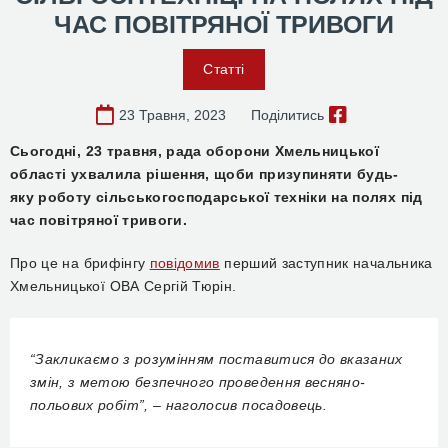
ЧАС ПОВІТРЯНОЇ ТРИВОГИ
Статті
23 Травня, 2023
Поділитись
Сьо
годні,
23 травня,
рад
а
оборони Хмельницької
області
ухвалила
рішення, щоби
призупиняти
будь-
яку
роботу
сільськогосподарської техніки на полях під
час повітряної тривоги.
П
ро це на брифінгу
повідомив
перший заступник начальника
Хмельницької ОВА Сергій Тюрін.
“
Закликаємо з розумінням поставитися до вказаних
змін, з метою безпечного проведення весняно-
польових робіт”, –
наголосив посадовець
.