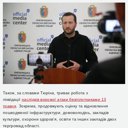
Також, за словами Тюріна, триває
робота з
ліквідації
наслідків ворожої атаки безпілотниками 13
травня
.
Зокрема, продовжують оцінку
та відновлення
пошкодженої інфраструктури, домоволодінь, закладів
культури, охорони здоров’я, освіти та інших закладів двох
тергромад області.