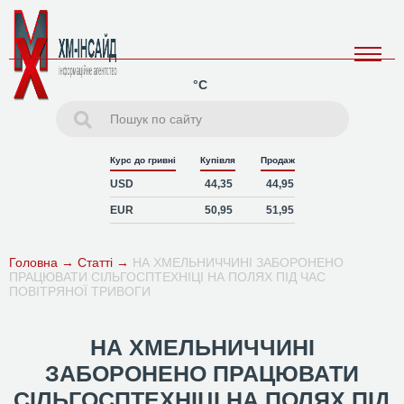
°C
Курс до гривні
Купівля
Продаж
USD
44,35
44,95
EUR
50,95
51,95
Головна
→
Статті
→
НА ХМЕЛЬНИЧЧИНІ ЗАБОРОНЕНО
ПРАЦЮВАТИ СІЛЬГОСПТЕХНІЦІ НА ПОЛЯХ ПІД ЧАС
ПОВІТРЯНОЇ ТРИВОГИ
НА ХМЕЛЬНИЧЧИНІ
ЗАБОРОНЕНО ПРАЦЮВАТИ
СІЛЬГОСПТЕХНІЦІ НА ПОЛЯХ ПІД