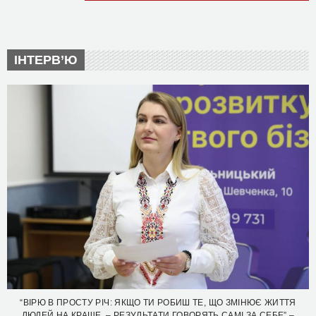
ІНТЕРВ’Ю
“ВІРЮ В ПРОСТУ РІЧ: ЯКЩО ТИ РОБИШ ТЕ, ЩО ЗМІНЮЄ ЖИТТЯ
ЛЮДЕЙ НА КРАЩЕ, – РЕЗУЛЬТАТИ ГОВОРЯТЬ САМІ ЗА СЕБЕ” –