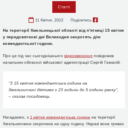
Статті
11 Квітня, 2022
Поділитись
Н
а території Хмельницької області
від п’ятниці 15 квітня
у передсвяткові дні Великодня скоротять дію
комендантської години.
Про це під час сьогоднішнього
відеозверення
повідомив
начальник обласної військової адміністрації Сергій Гамалій.
“
З
15 квітня комендантська година
на
Хмельниччині
діятиме з 23
години
до 5
години ранку
”,
–
сказав посадовець
.
Н
агадаємо, з
1 квітня комендантська година
на території
Хмельниччини скорочена на одну годину.
Наразі вона триває