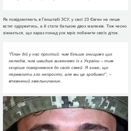
Як повідомляють в Генштабі ЗСУ, у свої 23 Євген не лише
встиг одружитись, а й стати батьком двох малюків. Тож чесно
зізнається, що зараз понад усе мріє побачити своїх діток.
“План дій у нас простий: чим більше знищимо цих
нелюдів, чим швидше виженемо їх з України – тим
скоріше повернемося до своїх сімей. Я знаю, що
перемогти зло непросто, але ми це зробимо!”, –
впевнений хмельничанин.