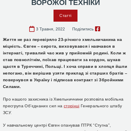
ВОРОЖОЇ ТЕХНІКИ
Статті
3 Травня, 2022
Поділитись
Життя не раз перевіряло 23-річного хмельничанина на
міцність. Євген – сирота, виховувався і навчався в
інтернаті, тривалий час жив у прийомній родині. Коли ж
став повнолітнім, поїхав працювати за кордон, шукав
щастя в Туреччині, Польщі. І хоча справи в хлопця йшли
непогано, він вирішив узяти приклад зі старших братів –
повернувся в Україну і підписав контракт зі Збройними
Силами.
Про нашого захисника із Хмельниччини розповіла мобільна
пресгрупа Об’єднаних сил на
сторінці
Генерального штабу
ЗСУ.
У навчальному центрі Євген опанував ПТРК “Стугна”,