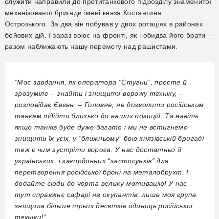
служити направили до протитанкового підрозділу знаменитої
механізованої бригади імені князя Костянтина
Острозького. За два він побував у двох ротаціях в районах
бойових дій. І зараз воює на фронті, як і обидва його брати –
разом наближають нашу перемогу над рашистами.
“Моє завдання, як оператора “Стугни”, просте й
зрозуміле – знайти і знищити ворожу техніку, –
розповідає Євген. – Головне, не дозволити російським
танкам підійти близько до наших позицій. Та навіть
якщо танків буде дуже багато і ми не встигнемо
знищити їх усіх, у “ближньому” бою князівській бригаді
теж є чим зустріти ворога. У нас достатньо й
українських, і закордонних “застосунків” для
перетворення російської броні на металобрухт. І
додайте сюди до чорта велику мотивацію! У нас
тут справжнє сафарі на окупантів: лише моя група
знищила більше трьох десятків одиниць російської
техніки!”