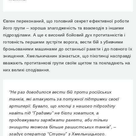
Євген переконаний, що головний секрет ефективної роботи
його групи – хороша злагодженість та взаємодія з іншими
підрозділами. А ще є високий бойовий дух протитанкістів і
готовність першими зустріти ворога, вести бій з убивчими
броньованими машинами до останньої ракети і до повного їх
знищення. Хмельничанин зізнається, що піхотинці насправді
вважають протитанкові групи своїм щитом та покладають на
них великі сподівання.
“Не раз доводилося вести бій проти російських
танків, які атакують за потужної підтримки своєї
артилерії. Бувало, що хлопці з нашого підрозділу
навіть під “Градами” не бігли ховатися, а
продовжували заряджати ракети, аби тільки
знищити якомога більше рашистських танків”, –
згадує оператор “Стугни” з Хмельницького.