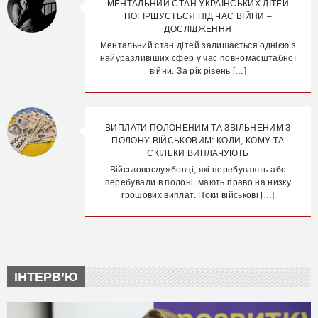
МЕНТАЛЬНИЙ СТАН УКРАЇНСЬКИХ ДІТЕЙ
ПОГІРШУЄТЬСЯ ПІД ЧАС ВІЙНИ –
ДОСЛІДЖЕННЯ
Ментальний стан дітей залишається однією з
найуразливіших сфер у час повномасштабної
війни. За рік рівень […]
ВИПЛАТИ ПОЛОНЕНИМ ТА ЗВІЛЬНЕНИМ З
ПОЛОНУ ВІЙСЬКОВИМ: КОЛИ, КОМУ ТА
СКІЛЬКИ ВИПЛАЧУЮТЬ
Військовослужбовці, які перебувають або
перебували в полоні, мають право на низку
грошових виплат. Поки військові […]
ІНТЕРВ’Ю