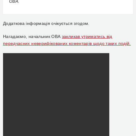
ОВА.
Додаткова інформація очікується згодом.
Нагадаємо, начальник ОВА
закликав утриматись від
передчасних неверифікованих коментарів щодо таких подій.