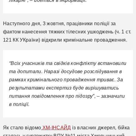
лікарні”, – йдеться в інформації.
Наступного дня, 3 жовтня, працівники поліції за
фактом нанесення тяжких тілесних ушкоджень (ч. 1 ст.
121 КК УКраїни) відкрили кримінальне провадження.
“Всіх учасників та свідків конфлікту встановили
та допитали. Наразі досудове розслідування в
рамках кримінального провадження триває. За
результатами експертиз буде вирішуватись
питання повідомлення про підозру”, – зазначили
в поліції.
Як стало відомо
ХМ-ІНСАЙД
із власних джерел, бійка
сталась у гуртожитку ВПУ №11 міста Хмельницький.