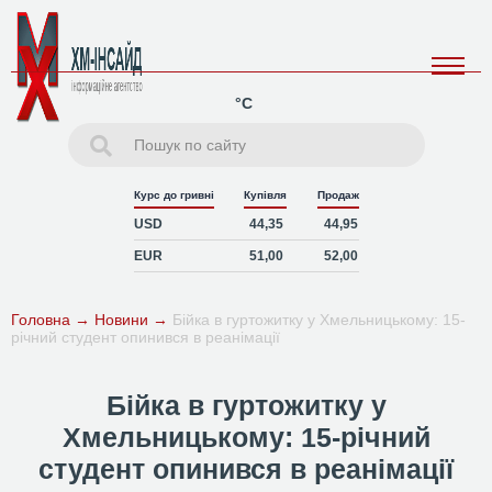
°C
Курс до гривні
Купівля
Продаж
USD
44,35
44,95
EUR
51,00
52,00
Головна
→
Новини
→
Бійка в гуртожитку у Хмельницькому: 15-
річний студент опинився в реанімації
Бійка в гуртожитку у
Хмельницькому: 15-річний
студент опинився в реанімації