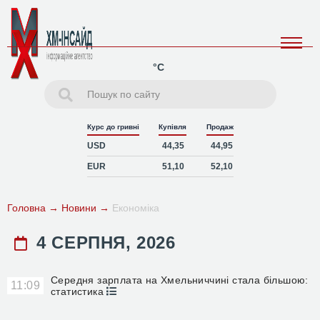
°C
Курс до гривні
Купівля
Продаж
USD
44,35
44,95
EUR
51,10
52,10
Головна
→
Новини
→
Економіка
4 СЕРПНЯ, 2026
Середня зарплата на Хмельниччині стала більшою:
11:09
статистика