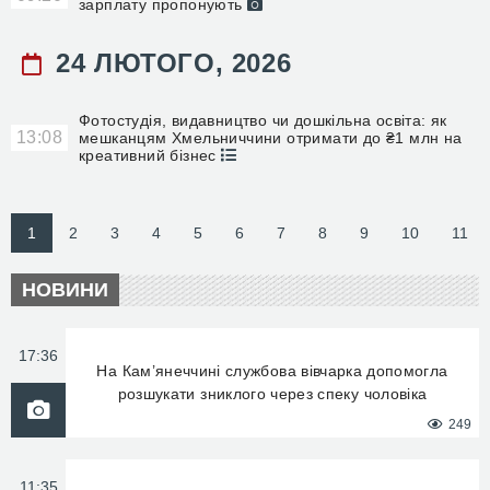
зарплату пропонують
24 ЛЮТОГО, 2026
Фотостудія, видавництво чи дошкільна освіта: як
13:08
мешканцям Хмельниччини отримати до ₴1 млн на
креативний бізнес
1
2
3
4
5
6
7
8
9
10
11
НОВИНИ
17:36
На Кам’янеччині службова вівчарка допомогла
розшукати зниклого через спеку чоловіка
249
11:35