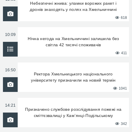
Небезпечні жнива: уламки ворожих ракет і
дронів знаходять у полях на Хмельниччині
618
10:09
Нічна негода на Хмельниччині залишила без
світла 42 тисячі споживачів
411
16:50
Ректора Хмельницького національного
університету призначили на новий термін
1041
14:21
Призначено службове розслідування пожежі на
сміттєзвалищі у Кам’янці-Подільському
342