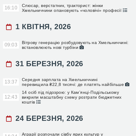
Слюсар, верстатник, тракторист: жінки
16:10
Хмельниччини опановують «чоловічі» професії
1 КВІТНЯ, 2026
Вітрову генерацію розбудовують на Хмельниччині:
09:03
встановлюють нові турбіни
31 БЕРЕЗНЯ, 2026
Середня зарплата на Хмельниччині
13:37
перевищила ₴22,8 тисячі: де платять найбільше
14 осіб під підозрою: у Кам’янці-Подільському
12:43
викрили масштабну схему розтрати бюджетних
коштів
24 БЕРЕЗНЯ, 2026
Аграрії розпочали сівбу ярих культур у