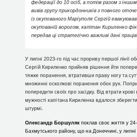
федерації до 10 осіб, а потім разом з інши
вивів групу прикордонників з повного оточе
із окупованого Маріуполя Сергій евакуюва
окупованій ворогом, капітан Кириленко фікс
передав ці стратегічно важливі дані праці
У липні 2023-го під час прориву першої лінії 
Сергій Кириленко прийняв рішення йти попере
тяжке поранення, втративши праву ногу та сутт
множинні осколкові поранення обох рук. Попри
попередити своїх про засідку. Від втрати крові
мужності капітана Кириленка вдалося зберегти
штурмі.
Олександр Боршуляк
поклав своє життя
у 24
Бахмутського району
, що на Донеччині,
у липні