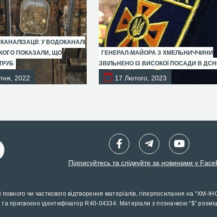
 КАНАЛІЗАЦІЇ: У ВОДОКАНАЛІ
ОГО ПОКАЗАЛИ, ЩО
ГЕНЕРАЛ-МАЙОРА З ХМЕЛЬНИЧЧИНИ
ТРУБ
ЗВІЛЬНЕНО ІЗ ВИСОКОЇ ПОСАДИ В ДС
тня, 2022
17 Лютого, 2023
Підписуйтесь та слідкуйте за новинами у Face
і повного чи часткового відтворення матеріалів, гіперпосилання на “ХМ-ІН
 та присвоєно ідентифікатор R40-04334. Матеріали з позначкою “$” розмі