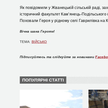
Як повідомили
у Жванецькій сільській раді,
за
історичн
ий факультет
Кам’янець-Подільського н
Поховали Героя у рідному селі Гаврилівка
на 
Вічна шана Героям!
ТЕМА:
ВІЙСЬКО
Підписуйтесь та слідкуйте за новинами
Faceb
ПОПУЛЯРНІ СТАТТІ