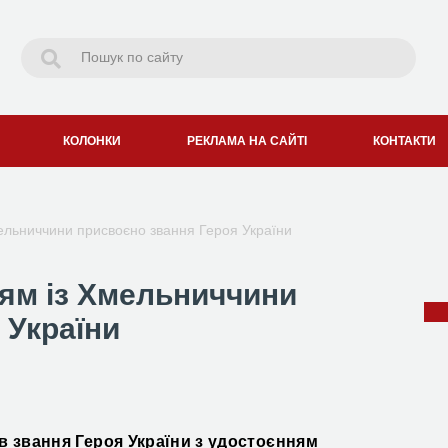
КОЛОНКИ
РЕКЛАМА НА САЙТІ
КОНТАКТИ
льниччини присвоєно звання Героя України
ям із Хмельниччини
 України
в звання
Героя України
з удостоєнням