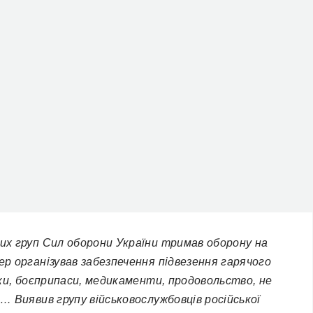
вих груп Сил оборони України тримав оборону на
цер організував забезпечення підвезення гарячого
айки, боєприпаси, медикаменти, продовольство, не
м… Виявив групу військовослужбовців російської