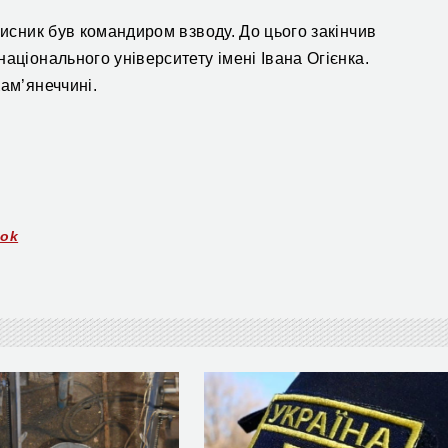
хисник
був командиром взводу.
До цього закінчив
аціонального університету імені Івана Огієнка.
Кам’янеччині.
ook