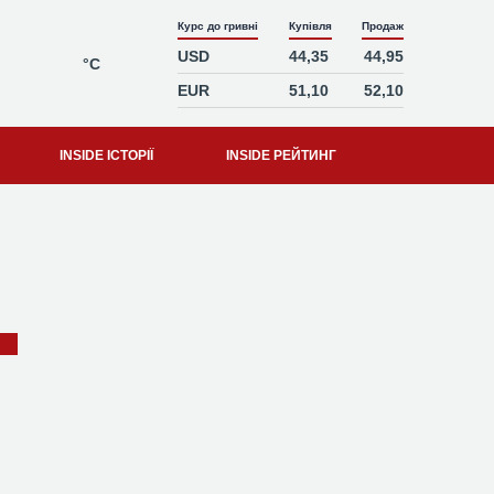
Курс до гривні
Купівля
Продаж
USD
44,35
44,95
°C
EUR
51,10
52,10
INSIDE ІСТОРІЇ
INSIDE РЕЙТИНГ