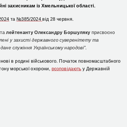
ійні
захисникам
і
з Хмельни
цької області.
2024
та
№385/2024
від 28 червня.
у
та
лейтенанту
Олександру Боршуляку
присвоєно
явлені у захисті державного суверенітету та
ддане служіння Українському народові”
.
нові в родині військового. Початок повномасштабного
агону морської охорони,
розповідають
у
Державн
ій