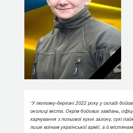
У лютому-березні 2022 року у складі бойо
“
околиці міста. Окрім бойових завдань, офі
харчування з польової кухні загону, сухі п
лише воїнам української армії, а й містяна