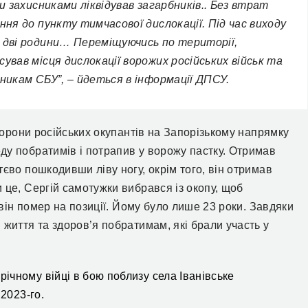
ми захисниками ліквідував загарбників.. Без втрат
ння до пункту тимчасової дислокації. Під час виходу
в дві родини… Переміщуючись по території,
ував місця дислокації ворожих російських військ та
вникам СБУ”, – йдеться в інформації ДПСУ.
оборони російських окупантів на Запорізькому напрямку
ду побратимів і потрапив у ворожу пастку. Отримав
єво пошкодивши ліву ногу, окрім того, він отримав
 це, Сергій самотужки вибрався із окопу, щоб
 він помер на позиції. Йому було лише 23 роки. Завдяки
 життя та здоров’я побратимам, які брали участь у
-річному війці в
бою
поблизу села Іванівське
 2023-го
.