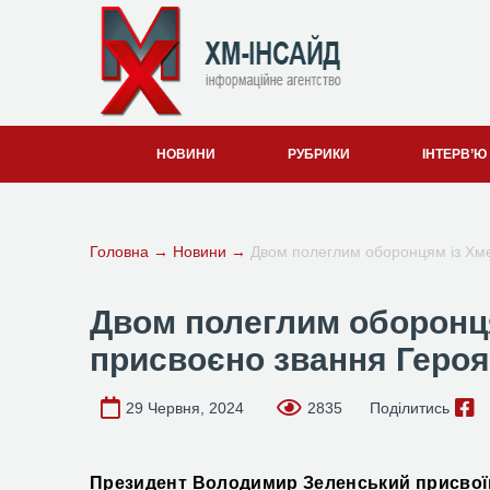
НОВИНИ
РУБРИКИ
ІНТЕРВ’Ю
Головна
→
Новини
→
Двом полеглим оборонцям із Хме
Двом полеглим оборонц
присвоєно звання Героя
29 Червня, 2024
2835
Поділитись
Президент Володимир Зеленський присвої