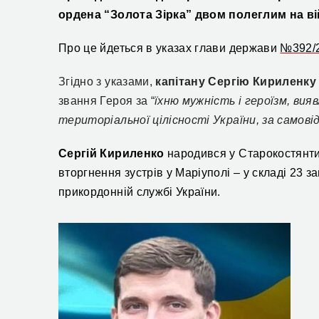
ордена “
Золота Зірка”
двом полеглим
на в
Про це йдеться в указах
глави держави
№392/
Згідно з указами,
капітану
Сергію Кириленк
звання Героя за “
їхню мужність і героїзм, ви
територіальної цілісності України, за самові
Сергі
й
Кириленк
о
народився у Старокостянти
вторгнення зустрів у Маріуполі – у складі 23 з
прикордонн
ій
служб
і
України.