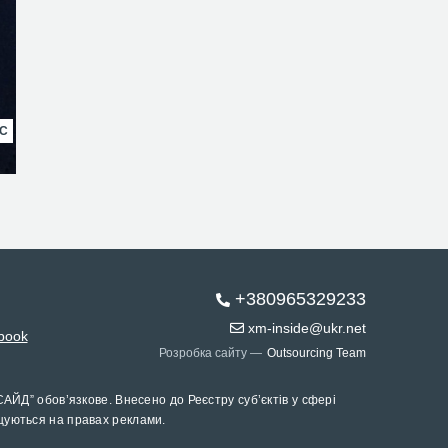
НС
+380965329233
xm-inside@ukr.net
book
Розробка сайту —
Outsourcing Team
САЙД” обов’язкове. Внесено до Реєстру суб’єктів у сфері
щуються на правах реклами.