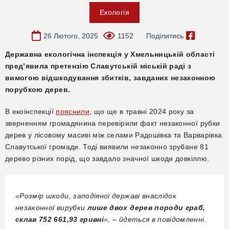
Екологія
26 Лютого, 2025
1152
Поділитись
Державна екологічна інспекція у Хмельницькій області
пред’явила претензію Славутській міській раді з
вимогою відшкодування збитків, завданих незаконною
порубкою дерев.
В екоінспекції
пояснили
, що ще в травні 2024 року за
зверненням громадянина перевірили факт незаконної рубки
дерев у лісовому масиві між селами Радошівка та Варварівка
Славутської громади. Тоді виявили незаконно зрубане 81
дерево різних порід, що завдало значної шкоди довкіллю.
«Розмір шкоди, заподіяної державі внаслідок
незаконної вирубки
лише двох дерев породи граб,
склав 752 661,93
гривні
», – йдеться в повідомленні.