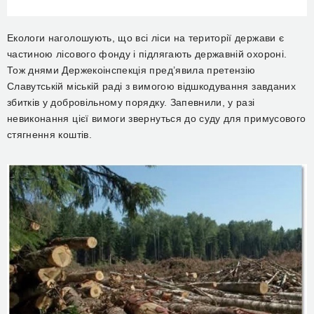
Екологи наголошують, що всі ліси на території держави є
частиною лісового фонду і підлягають державній охороні.
Тож днями Держекоінспекція пред’явила претензію
Славутській міській раді з вимогою відшкодування завданих
збитків у добровільному порядку. Запевнили, у разі
невиконання цієї вимоги звернуться до суду для примусового
стягнення коштів.