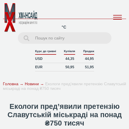
°C
Курс до гривні
Купівля
Продаж
USD
44,35
44,95
EUR
50,95
51,95
Головна
→
Новини
→
Екологи пред’явили претензію Славутській
міськраді на понад ₴750 тисяч
Екологи пред’явили претензію
Славутській міськраді на понад
₴750 тисяч