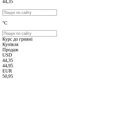
44,35
°C
Курс до гривні
Купівля
Продаж
USD
44,35
44,95
EUR
50,95