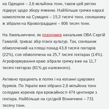
на Одещині – 2,6 мільйона тонн, також цей регіон
лідирує щодо збору ячменю. Найбільше гречки наразі
намолотили на Сумщині – 15,3 тисячі тонн, соняшнику
ж зібрали на Кіровоградщині – 806 тисяч тонн.
На Хмельниччині, як
повідомив
начальник ОВА Сергій
Гамалій, триває збір пізніх культур. Так, соняшник
обмолочений на площі понад 43,8 тисячі гектарів
(22%), соя обмолочена на 25,7 тисячі гектарах (14%).
Агроформування краю зібрали гречку вже на 11,7
тисячі гектарах (81% до належного).
Активно працюють в полях і на копанні цукрових
буряків. По Україні вже зібрано 2,6 мільйона тонн
солодких коренів при врожайності 474 центнери з
гектара. Найбільше на сусідній Вінниччині – 731
тисячу тонн.