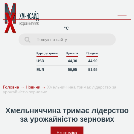
°C
Курс до гривні
Купівля
Продаж
USD
44,30
44,90
EUR
50,95
51,95
Головна
→
Новини
→
Хмельниччина тримає лідерство за
урожайністю зернових
Хмельниччина тримає лідерство
за урожайністю зернових
Економіка