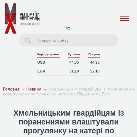
°C
Курс до гривні
Купівля
Продаж
USD
44,35
44,95
EUR
51,10
52,10
Головна
→
Новини
→
Хмельницьким гвардійцям із пораненнями
влаштували прогулянку на катері по Південному Бугу
Хмельницьким гвардійцям із
пораненнями влаштували
прогулянку на катері по