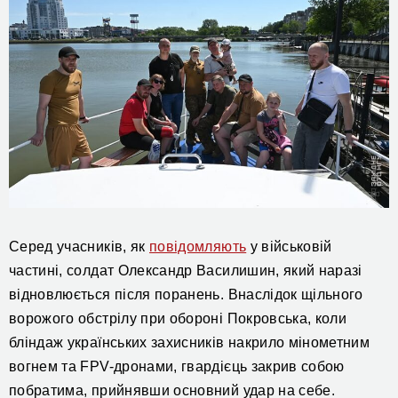
Серед учасників, як
повідомляють
у військовій
частині, солдат Олександр Василишин, який наразі
відновлюється після поранень. Внаслідок щільного
ворожого обстрілу при обороні Покровська, коли
бліндаж українських захисників накрило мінометним
вогнем та FPV-дронами, гвардієць закрив собою
побратима, прийнявши основний удар на себе.